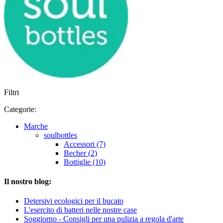
Filtri
Categorie:
Marche
soulbottles
Accessori (7)
Becher (2)
Bottiglie (10)
Il nostro blog:
Detersivi ecologici per il bucato
L'esercito di batteri nelle nostre case
Soggiorno - Consigli per una pulizia a regola d'arte