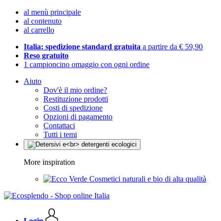
al menù principale
al contenuto
al carrello
Italia: spedizione standard gratuita
a partire da € 59,90
Reso gratuito
1 campioncino omaggio con ogni ordine
Aiuto
Dov'è il mio ordine?
Restituzione prodotti
Costi di spedizione
Opzioni di pagamento
Contattaci
Tutti i temi
More inspiration
Cosmetici naturali e bio di alta qualità
Login