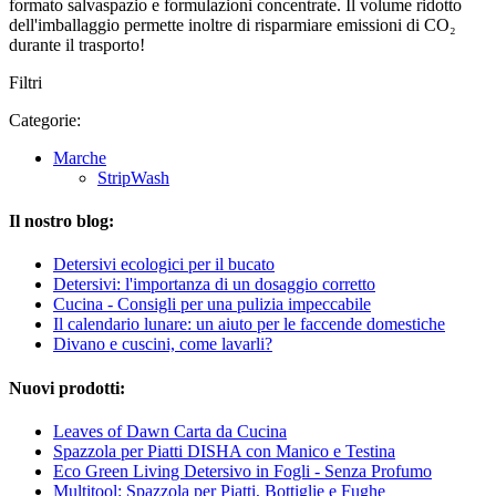
formato salvaspazio e formulazioni concentrate. Il volume ridotto
dell'imballaggio permette inoltre di risparmiare emissioni di CO₂
durante il trasporto!
Filtri
Categorie:
Marche
StripWash
Il nostro blog:
Detersivi ecologici per il bucato
Detersivi: l'importanza di un dosaggio corretto
Cucina - Consigli per una pulizia impeccabile
Il calendario lunare: un aiuto per le faccende domestiche
Divano e cuscini, come lavarli?
Nuovi prodotti:
Leaves of Dawn Carta da Cucina
Spazzola per Piatti DISHA con Manico e Testina
Eco Green Living Detersivo in Fogli - Senza Profumo
Multitool: Spazzola per Piatti, Bottiglie e Fughe