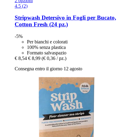
2 opzioni
4.5 (2)
Stripwash
Detersivo in Fogli per Bucato,
Cotton Fresh (24 pz.)
-5%
Per bianchi e colorati
100% senza plastica
Formato salvaspazio
€ 8,54
€ 8,99
(€ 0,36 / pz.)
Consegna entro il giorno 12 agosto