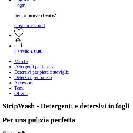
Login
Sei un
nuovo cliente?
Crea un account
Carrello
€ 0,00
Marche
Detergenti per la casa
Detersivi per piatti e stoviglie
Detersivi per bucato
Accessori
Temi
Offerte
StripWash - Detergenti e detersivi in fogli
Per una pulizia perfetta
Filtra e ordina