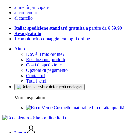
al menù principale
al contenuto
al carrello
Italia: spedizione standard gratuita
a partire da € 59,90
Reso gratuito
1 campioncino omaggio con ogni ordine
Aiuto
Dov'è il mio ordine?
Restituzione prodotti
Costi di spedizione
Opzioni di pagamento
Contattaci
Tutti i temi
More inspiration
Cosmetici naturali e bio di alta qualità
Login