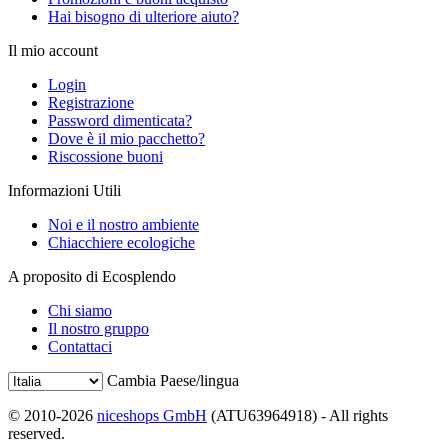
Hai bisogno di ulteriore aiuto?
Il mio account
Login
Registrazione
Password dimenticata?
Dove è il mio pacchetto?
Riscossione buoni
Informazioni Utili
Noi e il nostro ambiente
Chiacchiere ecologiche
A proposito di Ecosplendo
Chi siamo
Il nostro gruppo
Contattaci
Cambia Paese/lingua
© 2010-2026
niceshops GmbH
(ATU63964918) - All rights
reserved.