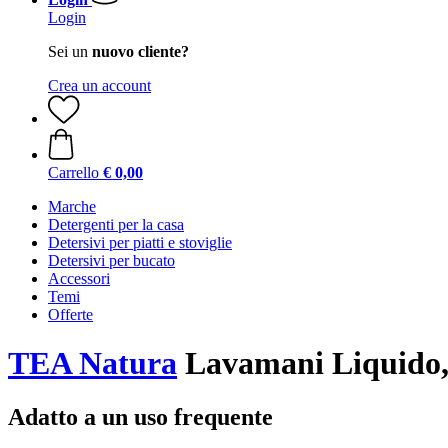
Login
Sei un
nuovo cliente?
Crea un account
Carrello
€ 0,00
Marche
Detergenti per la casa
Detersivi per piatti e stoviglie
Detersivi per bucato
Accessori
Temi
Offerte
TEA Natura
Lavamani Liquido,
Adatto a un uso frequente