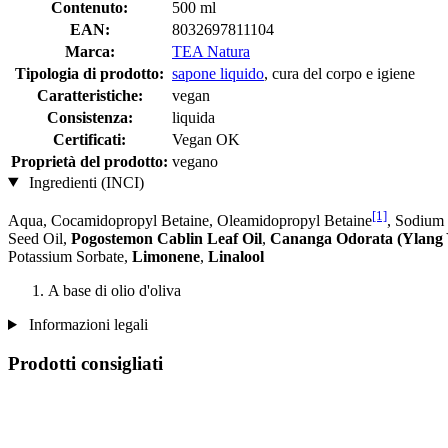
Contenuto:
500 ml
EAN:
8032697811104
Marca:
TEA Natura
Tipologia di prodotto:
sapone liquido
, cura del corpo e igiene
Caratteristiche:
vegan
Consistenza:
liquida
Certificati:
Vegan OK
Proprietà del prodotto:
vegano
Ingredienti (INCI)
[1]
Aqua, Cocamidopropyl Betaine, Oleamidopropyl Betaine
, Sodium 
Seed Oil,
Pogostemon Cablin Leaf Oil
,
Cananga Odorata (Ylang 
Potassium Sorbate,
Limonene
,
Linalool
A base di olio d'oliva
Informazioni legali
Prodotti consigliati