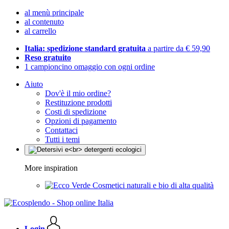
al menù principale
al contenuto
al carrello
Italia: spedizione standard gratuita
a partire da € 59,90
Reso gratuito
1 campioncino omaggio con ogni ordine
Aiuto
Dov'è il mio ordine?
Restituzione prodotti
Costi di spedizione
Opzioni di pagamento
Contattaci
Tutti i temi
More inspiration
Cosmetici naturali e bio di alta qualità
Login