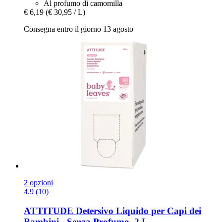
Al profumo di camomilla
€ 6,19
(€ 30,95 / L)
Consegna entro il giorno 13 agosto
2 opzioni
4.9 (10)
ATTITUDE
Detersivo Liquido per Capi dei
Bambini -​ Senza Profumo, 2 L