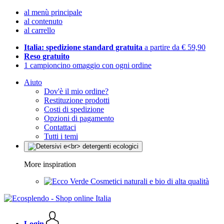
al menù principale
al contenuto
al carrello
Italia: spedizione standard gratuita
a partire da € 59,90
Reso gratuito
1 campioncino omaggio con ogni ordine
Aiuto
Dov'è il mio ordine?
Restituzione prodotti
Costi di spedizione
Opzioni di pagamento
Contattaci
Tutti i temi
More inspiration
Cosmetici naturali e bio di alta qualità
Login