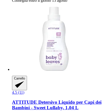
Consegna entro il giorno 13 agosto
Carrello
4.5 (11)
ATTITUDE
Detersivo Liquido per Capi dei
Bambini -​ Sweet Lullaby, 1,04 L