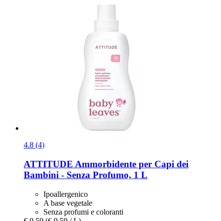
4.8 (4)
ATTITUDE
Ammorbidente per Capi dei
Bambini -​ Senza Profumo, 1 L
Ipoallergenico
A base vegetale
Senza profumi e coloranti
€ 9,59
(€ 9,59 / L)