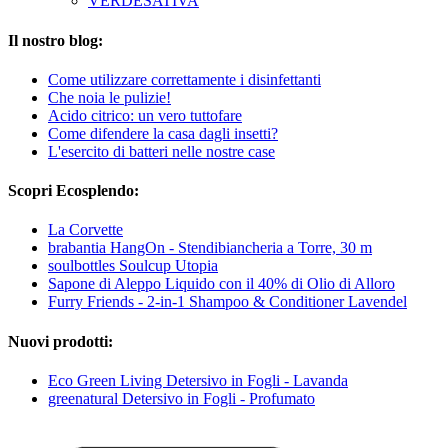
VERDESATIVA
Il nostro blog:
Come utilizzare correttamente i disinfettanti
Che noia le pulizie!
Acido citrico: un vero tuttofare
Come difendere la casa dagli insetti?
L'esercito di batteri nelle nostre case
Scopri Ecosplendo:
La Corvette
brabantia HangOn - Stendibiancheria a Torre, 30 m
soulbottles Soulcup Utopia
Sapone di Aleppo Liquido con il 40% di Olio di Alloro
Furry Friends - 2-in-1 Shampoo & Conditioner Lavendel
Nuovi prodotti:
Eco Green Living Detersivo in Fogli - Lavanda
greenatural Detersivo in Fogli - Profumato