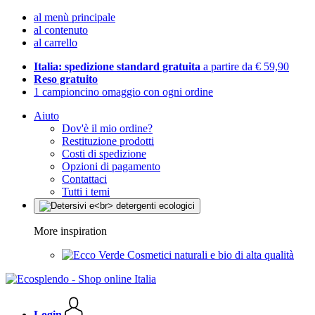
al menù principale
al contenuto
al carrello
Italia: spedizione standard gratuita
a partire da € 59,90
Reso gratuito
1 campioncino omaggio con ogni ordine
Aiuto
Dov'è il mio ordine?
Restituzione prodotti
Costi di spedizione
Opzioni di pagamento
Contattaci
Tutti i temi
More inspiration
Cosmetici naturali e bio di alta qualità
Login