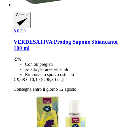
Carrello
5.0 (1)
VERDESATIVA
Prodog Sapone Sbiancante,
100 ml
-5%
Con oli pregiati
Adatto per aree sensibili
Rimuove lo sporco ostinato
€ 9,68
€ 10,19
(€ 96,80 / L)
Consegna entro il giorno 12 agosto