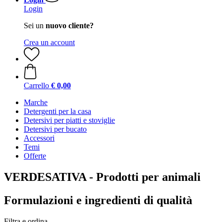
Login
Sei un
nuovo cliente?
Crea un account
Carrello
€ 0,00
Marche
Detergenti per la casa
Detersivi per piatti e stoviglie
Detersivi per bucato
Accessori
Temi
Offerte
VERDESATIVA - Prodotti per animali
Formulazioni e ingredienti di qualità
Filtra e ordina