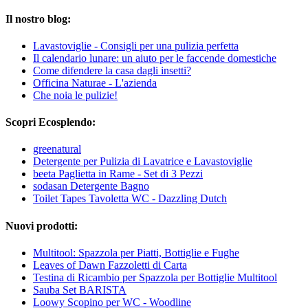
Il nostro blog:
Lavastoviglie - Consigli per una pulizia perfetta
Il calendario lunare: un aiuto per le faccende domestiche
Come difendere la casa dagli insetti?
Officina Naturae - L'azienda
Che noia le pulizie!
Scopri Ecosplendo:
greenatural
Detergente per Pulizia di Lavatrice e Lavastoviglie
beeta Paglietta in Rame - Set di 3 Pezzi
sodasan Detergente Bagno
Toilet Tapes Tavoletta WC - Dazzling Dutch
Nuovi prodotti:
Multitool: Spazzola per Piatti, Bottiglie e Fughe
Leaves of Dawn Fazzoletti di Carta
Testina di Ricambio per Spazzola per Bottiglie Multitool
Sauba Set BARISTA
Loowy Scopino per WC - Woodline