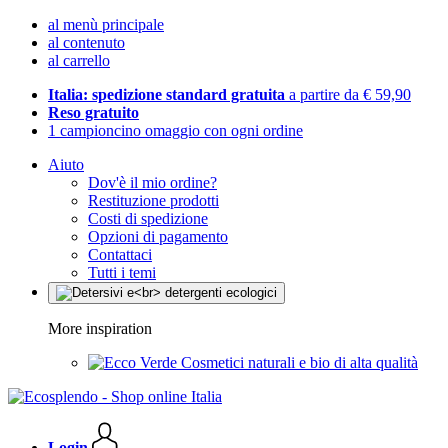
al menù principale
al contenuto
al carrello
Italia: spedizione standard gratuita
a partire da € 59,90
Reso gratuito
1 campioncino omaggio con ogni ordine
Aiuto
Dov'è il mio ordine?
Restituzione prodotti
Costi di spedizione
Opzioni di pagamento
Contattaci
Tutti i temi
More inspiration
Cosmetici naturali e bio di alta qualità
Login