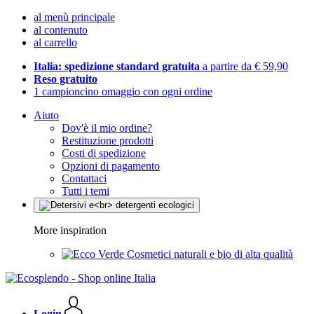
al menù principale
al contenuto
al carrello
Italia: spedizione standard gratuita
a partire da € 59,90
Reso gratuito
1 campioncino omaggio con ogni ordine
Aiuto
Dov'è il mio ordine?
Restituzione prodotti
Costi di spedizione
Opzioni di pagamento
Contattaci
Tutti i temi
More inspiration
Cosmetici naturali e bio di alta qualità
Login