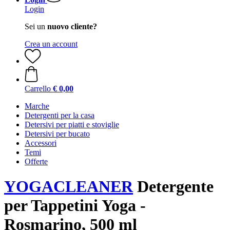
Login
Sei un
nuovo cliente?
Crea un account
Carrello
€ 0,00
Marche
Detergenti per la casa
Detersivi per piatti e stoviglie
Detersivi per bucato
Accessori
Temi
Offerte
YOGACLEANER
Detergente
per Tappetini Yoga -
Rosmarino, 500 ml