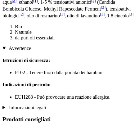
[2]
[1]
[2]
aqua
, ethanol
, 1-5 % tensioattivi anionici
(Candida
[3]
Bombicola Glucose, Methyl Rapeseedate Ferment
), tensioattivi
[2]
[1]
[1]
[3]
biologici
, olio di rosmarino
, olio di lavandino
, 1.8 cineolo
Bio
Naturale
da puri oli essenziali
Avvertenze
Istruzioni di sicurezza:
P102 - Tenere fuori dalla portata dei bambini.
Indicazioni di pericolo:
EUH208 - Può provocare una reazione allergica.
Informazioni legali
Prodotti consigliati