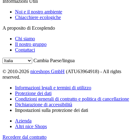
Informazioni Utili
Noi e il nostro ambiente
Chiacchiere ecologiche
A proposito di Ecosplendo
Chi siamo
Il nostro gruppo
Contattaci
Cambia Paese/lingua
© 2010-2026
niceshops GmbH
(ATU63964918) - All rights
reserved.
Informazioni legali e termini di utilizzo
Protezione dei dati
Condizioni generali di contratto e politica di cancellazione
Dichiarazione di accessibilità
Impostazioni sulla protezione dei dati
Azienda
Altri nice Shops
Recedere dal contratto