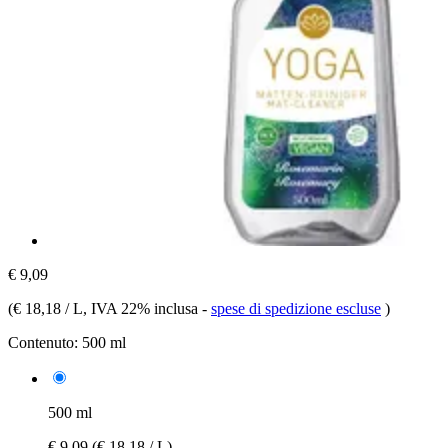
€ 9,09
(
€ 18,18 / L
, IVA 22% inclusa
-
spese di spedizione escluse
)
Contenuto:
500 ml
500 ml
€ 9,09
(€ 18,18 / L)