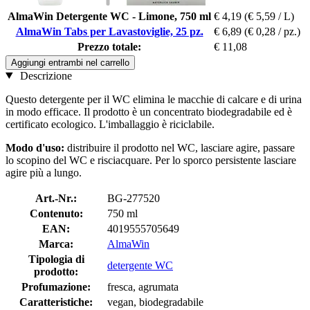
AlmaWin Detergente WC - Limone, 750 ml
€ 4,19
(€ 5,59 / L)
AlmaWin Tabs per Lavastoviglie, 25 pz.
€ 6,89
(€ 0,28 / pz.)
Prezzo totale:
€ 11,08
Aggiungi entrambi nel carrello
Descrizione
Questo detergente per il WC elimina le macchie di calcare e di urina
in modo efficace. Il prodotto è un concentrato biodegradabile ed è
certificato ecologico. L'imballaggio è riciclabile.
Modo d'uso:
distribuire il prodotto nel WC, lasciare agire, passare
lo scopino del WC e risciacquare. Per lo sporco persistente lasciare
agire più a lungo.
Art.-Nr.:
BG-277520
Contenuto:
750 ml
EAN:
4019555705649
Marca:
AlmaWin
Tipologia di
detergente WC
prodotto:
Profumazione:
fresca, agrumata
Caratteristiche:
vegan, biodegradabile