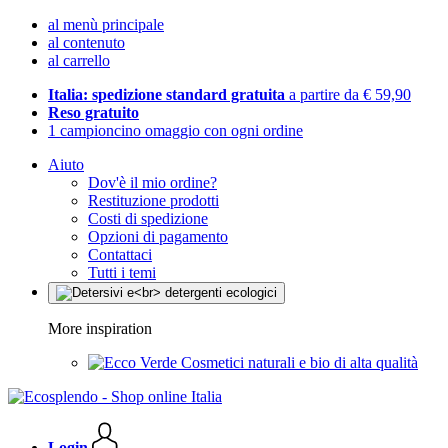
al menù principale
al contenuto
al carrello
Italia: spedizione standard gratuita
a partire da € 59,90
Reso gratuito
1 campioncino omaggio con ogni ordine
Aiuto
Dov'è il mio ordine?
Restituzione prodotti
Costi di spedizione
Opzioni di pagamento
Contattaci
Tutti i temi
More inspiration
Cosmetici naturali e bio di alta qualità
Login