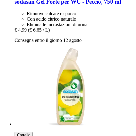
sodasan
Gel Forte per WC -​ Peccio, 750 ml
Rimuove calcare e sporco
Con acido citrico naturale
Elimina le incrostazioni di urina
€ 4,99
(€ 6,65 / L)
Consegna entro il giorno 12 agosto
Carrello