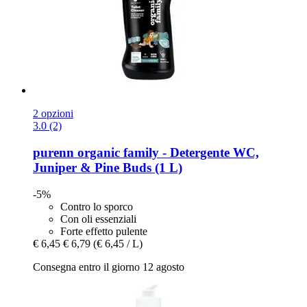
2 opzioni
3.0 (2)
purenn
organic family -​ Detergente WC,
Juniper & Pine Buds (1 L)
-5%
Contro lo sporco
Con oli essenziali
Forte effetto pulente
€ 6,45
€ 6,79
(€ 6,45 / L)
Consegna entro il giorno 12 agosto