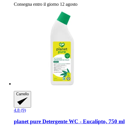
Consegna entro il giorno 12 agosto
Carrello
4.8 (9)
planet pure
Detergente WC -​ Eucalipto, 750 ml