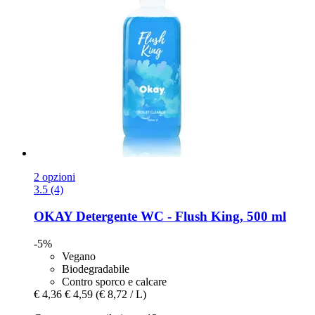
2 opzioni
3.5 (4)
OKAY
Detergente WC -​ Flush King, 500 ml
-5%
Vegano
Biodegradabile
Contro sporco e calcare
€ 4,36
€ 4,59
(€ 8,72 / L)