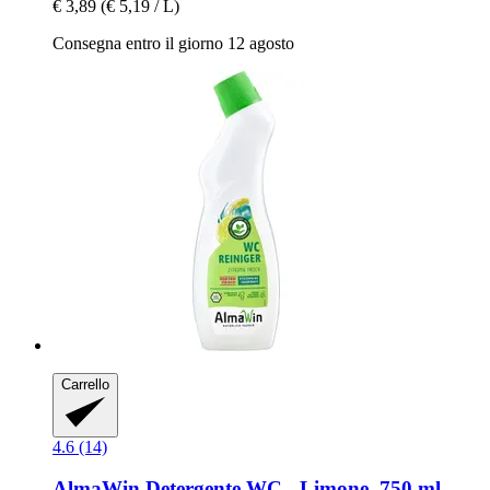
€ 3,89
(€ 5,19 / L)
Consegna entro il giorno 12 agosto
Carrello
4.6 (14)
AlmaWin
Detergente WC -​ Limone, 750 ml