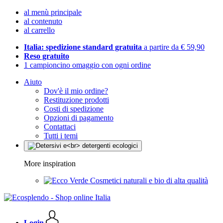
al menù principale
al contenuto
al carrello
Italia: spedizione standard gratuita
a partire da € 59,90
Reso gratuito
1 campioncino omaggio con ogni ordine
Aiuto
Dov'è il mio ordine?
Restituzione prodotti
Costi di spedizione
Opzioni di pagamento
Contattaci
Tutti i temi
More inspiration
Cosmetici naturali e bio di alta qualità
Login