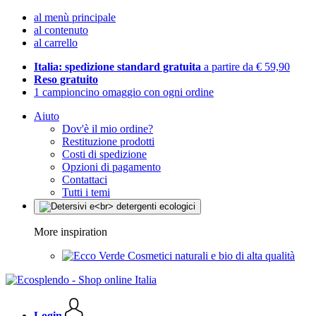
al menù principale
al contenuto
al carrello
Italia: spedizione standard gratuita
a partire da € 59,90
Reso gratuito
1 campioncino omaggio con ogni ordine
Aiuto
Dov'è il mio ordine?
Restituzione prodotti
Costi di spedizione
Opzioni di pagamento
Contattaci
Tutti i temi
More inspiration
Cosmetici naturali e bio di alta qualità
Login