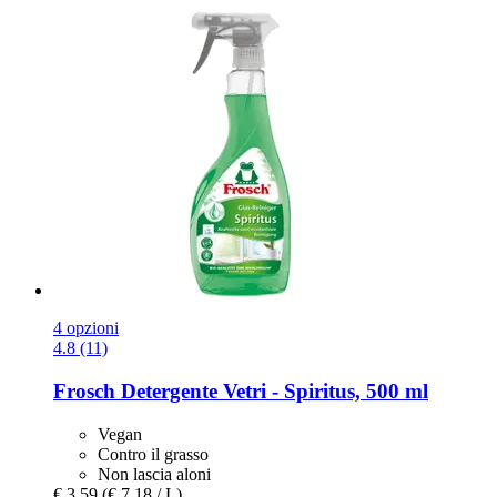
4 opzioni
4.8 (11)
Frosch
Detergente Vetri -​ Spiritus, 500 ml
Vegan
Contro il grasso
Non lascia aloni
€ 3,59
(€ 7,18 / L)