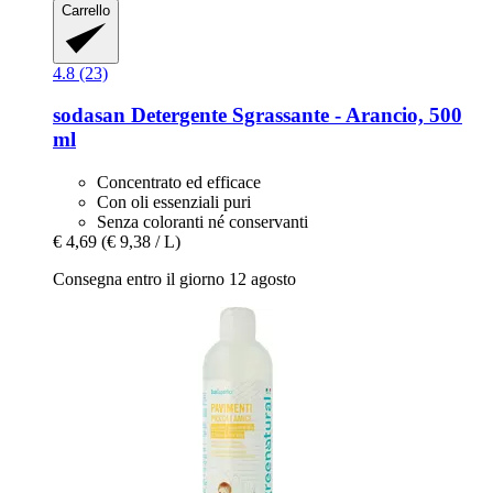
Carrello
4.8 (23)
sodasan
Detergente Sgrassante -​ Arancio, 500
ml
Concentrato ed efficace
Con oli essenziali puri
Senza coloranti né conservanti
€ 4,69
(€ 9,38 / L)
Consegna entro il giorno 12 agosto