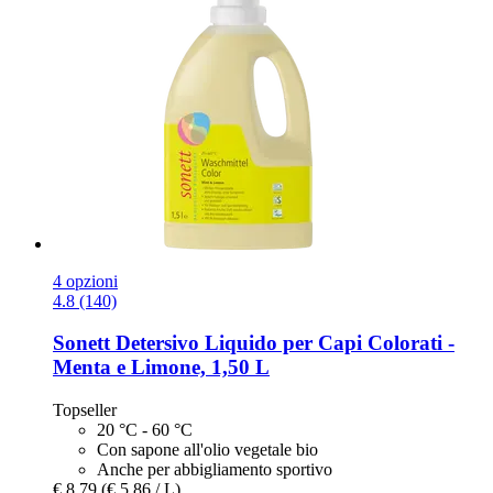
4 opzioni
4.8 (140)
Sonett
Detersivo Liquido per Capi Colorati -​
Menta e Limone, 1,50 L
Topseller
20 °C - 60 °C
Con sapone all'olio vegetale bio
Anche per abbigliamento sportivo
€ 8,79
(€ 5,86 / L)