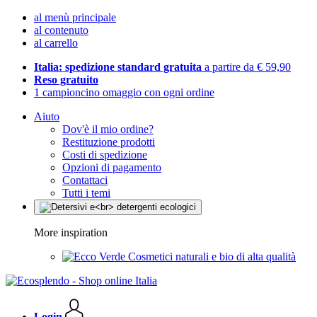
al menù principale
al contenuto
al carrello
Italia: spedizione standard gratuita
a partire da € 59,90
Reso gratuito
1 campioncino omaggio con ogni ordine
Aiuto
Dov'è il mio ordine?
Restituzione prodotti
Costi di spedizione
Opzioni di pagamento
Contattaci
Tutti i temi
More inspiration
Cosmetici naturali e bio di alta qualità
Login