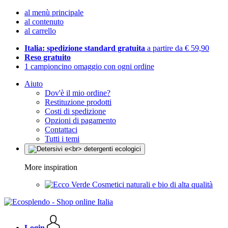
al menù principale
al contenuto
al carrello
Italia: spedizione standard gratuita
a partire da € 59,90
Reso gratuito
1 campioncino omaggio con ogni ordine
Aiuto
Dov'è il mio ordine?
Restituzione prodotti
Costi di spedizione
Opzioni di pagamento
Contattaci
Tutti i temi
More inspiration
Cosmetici naturali e bio di alta qualità
Login