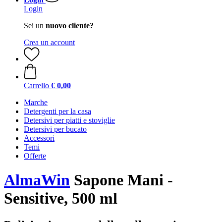
Login
Sei un
nuovo cliente?
Crea un account
Carrello
€ 0,00
Marche
Detergenti per la casa
Detersivi per piatti e stoviglie
Detersivi per bucato
Accessori
Temi
Offerte
AlmaWin
Sapone Mani -
Sensitive, 500 ml