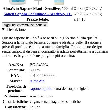
AlmaWin Sapone Mani - Sensitive, 500 ml
€ 4,89
(€ 9,78 / L)
Sonett Sapone Schiumoso - Sensitive, 1 L
€ 9,29
(€ 9,29 / L)
Prezzo totale:
€ 14,18
Aggiungi entrambi nel carrello
Descrizione
Questo sapone liquido è a base di oli e glicerina di alta qualità.
Supporta la naturale barriera cutanea e idrata la pelle. Il sapone è
privo di profumo e adatto a tutta la famiglia. Grazie al suo design
senza tempo, il dispenser compatto si adatta perfettamente a qualsiasi
ambiente: bagno, toilette per gli ospiti o cucina.
Art.-Nr.:
BG-340804
Contenuto:
500 ml
EAN:
4019555706660
Marca:
AlmaWin
Tipologia di
sapone liquido
, cura del corpo e igiene
prodotto:
Profumazione:
senza profumo
Caratteristiche:
vegan, senza fragranze sintetiche
Consistenza:
liquida