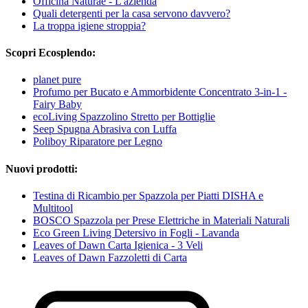
Officina Naturae - L'azienda
Quali detergenti per la casa servono davvero?
La troppa igiene stroppia?
Scopri Ecosplendo:
planet pure
Profumo per Bucato e Ammorbidente Concentrato 3-in-1 -
Fairy Baby
ecoLiving Spazzolino Stretto per Bottiglie
Seep Spugna Abrasiva con Luffa
Poliboy Riparatore per Legno
Nuovi prodotti:
Testina di Ricambio per Spazzola per Piatti DISHA e
Multitool
BOSCO Spazzola per Prese Elettriche in Materiali Naturali
Eco Green Living Detersivo in Fogli - Lavanda
Leaves of Dawn Carta Igienica - 3 Veli
Leaves of Dawn Fazzoletti di Carta