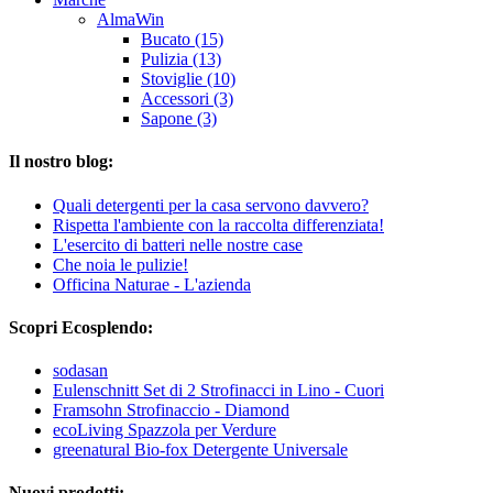
AlmaWin
Bucato (15)
Pulizia (13)
Stoviglie (10)
Accessori (3)
Sapone (3)
Il nostro blog:
Quali detergenti per la casa servono davvero?
Rispetta l'ambiente con la raccolta differenziata!
L'esercito di batteri nelle nostre case
Che noia le pulizie!
Officina Naturae - L'azienda
Scopri Ecosplendo:
sodasan
Eulenschnitt Set di 2 Strofinacci in Lino - Cuori
Framsohn Strofinaccio - Diamond
ecoLiving Spazzola per Verdure
greenatural Bio-fox Detergente Universale
Nuovi prodotti: