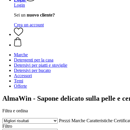
Login
Sei un
nuovo cliente?
Crea un account
Marche
Detergenti per la casa
Detersivi per piatti e stoviglie
Detersivi per bucato
Accessori
Temi
Offerte
AlmaWin - Sapone delicato sulla pelle e cer
Filtra e ordina
Prezzi
Marche
Caratteristiche
Certifica
Filtro