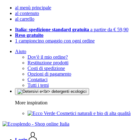
al menù principale
al contenuto
al carrello
Italia: spedizione standard gratuita
a partire da € 59,90
Reso gratuito
1 campioncino omaggio con ogni ordine
Aiuto
Dov'è il mio ordine?
Restituzione prodotti
Costi di spedizione
Opzioni di pagamento
Contattaci
Tutti i temi
More inspiration
Cosmetici naturali e bio di alta qualità
Login