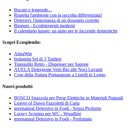
Bucato e leggende...
Rispetta l'ambiente con la raccolta differenziata!
Detersivi: l'importanza di un dosaggio corretto
Biopuro - Ecodetergenti moderni
Il calendario lunare: un aiuto per le faccende domestiche
Scopri Ecosplendo:
AlmaWin
brabantia Set di 3 Taglieri
Tranquillo Retro - Dispenser per Sapone
AUELA Detergente Vetri Bio alle Noci Lavanti
Cose della Natura Portasapone a Listelli in Legno
Nuovi prodotti:
BOSCO Spazzola per Prese Elettriche in Materiali Naturali
Leaves of Dawn Fazzoletti di Carta
greenatural Detersivo in Fogli - Senza Profumo
Loowy Scopino per WC - Woodline
greenatural Detersivo in Fogli - Profumato