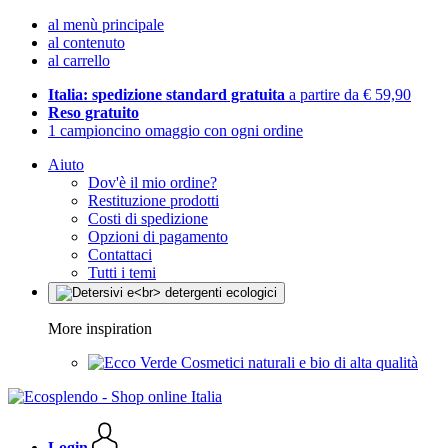
al menù principale
al contenuto
al carrello
Italia: spedizione standard gratuita
a partire da € 59,90
Reso gratuito
1 campioncino omaggio con ogni ordine
Aiuto
Dov'è il mio ordine?
Restituzione prodotti
Costi di spedizione
Opzioni di pagamento
Contattaci
Tutti i temi
More inspiration
Cosmetici naturali e bio di alta qualità
Login