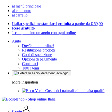
al menù principale
al contenuto
al carrello
Italia: spedizione standard gratuita
a partire da € 59,90
Reso gratuito
1 campioncino omaggio con ogni ordine
Aiuto
Dov'è il mio ordine?
Restituzione prodotti
Costi di spedizione
Opzioni di pagamento
Contattaci
Tutti i temi
More inspiration
Cosmetici naturali e bio di alta qualità
Login