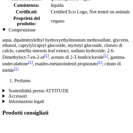
Consistenza:
liquida
Certificati:
Certified Eco Logo, Not tested on animals
Proprietà del
vegano
prodotto:
Composizione
aqua, dipalmitoylethyl hydroxyethylmonium methosulfate, glycerin,
ethanol, caprylyl/capryl glucoside, myristyl glucoside, cloruro di
calcio, camellia sinensis leaf extract, sodium hydroxide, 2.6-
[1]
[1]
Dimethyloct-7-en-2-ol
, acetato di 2-T-butilcicloesile
, gamma-
[1]
[1]
undecalattone
, esaidro-metanoindenil propionato
, citrato di
[1]
trietile
Profumo
Sostenibilità presso ATTITUDE
Accessori
Informazioni legali
Prodotti consigliati