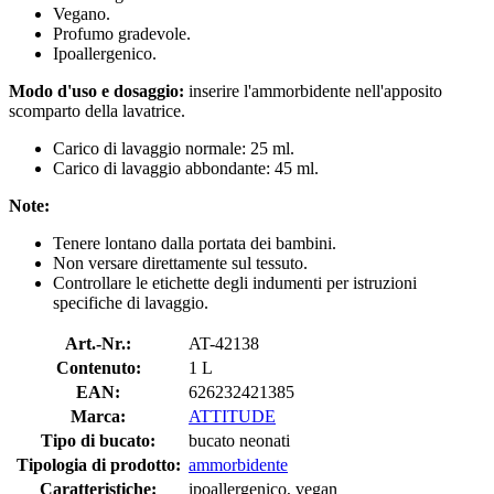
Vegano.
Profumo gradevole.
Ipoallergenico.
Modo d'uso e dosaggio:
inserire l'ammorbidente nell'apposito
scomparto della lavatrice.
Carico di lavaggio normale: 25 ml.
Carico di lavaggio abbondante: 45 ml.
Note:
Tenere lontano dalla portata dei bambini.
Non versare direttamente sul tessuto.
Controllare le etichette degli indumenti per istruzioni
specifiche di lavaggio.
Art.-Nr.:
AT-42138
Contenuto:
1 L
EAN:
626232421385
Marca:
ATTITUDE
Tipo di bucato:
bucato neonati
Tipologia di prodotto:
ammorbidente
Caratteristiche:
ipoallergenico, vegan