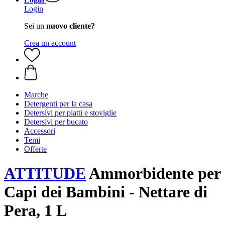
Login
Sei un
nuovo cliente?
Crea un account
Marche
Detergenti per la casa
Detersivi per piatti e stoviglie
Detersivi per bucato
Accessori
Temi
Offerte
ATTITUDE
Ammorbidente per
Capi dei Bambini - Nettare di
Pera, 1 L