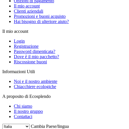
Opzioni di pagamento
Il mio account
Clienti aziendali
Promozioni e buoni acquisto
Hai bisogno di ulteriore aiuto?
Il mio account
Login
Registrazione
Password dimenticata?
Dove è il mio pacchetto?
Riscossione buoni
Informazioni Utili
Noi e il nostro ambiente
Chiacchiere ecologiche
A proposito di Ecosplendo
Chi siamo
Il nostro gruppo
Contattaci
Cambia Paese/lingua