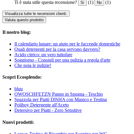
Ti è stata utile questa recensione?
(1)
(1)
Sì
No
Visualizza tutte le recensioni clienti.
Valuta questo prodotto
Il nostro blog:
Il calendario lunare: un aiuto per le faccende domestiche
Quali detergenti per la casa servono davvero?
Acido citrico: un vero tuttofare
Soggiorno - Consigli per una pulizia a regola d'arte
Che noia le pulizie!
Scopri Ecosplendo:
bluu
OWOSCHFETZN Panno in Spugna - Teschio
Spazzola per Piatti DISHA con Manico e Testina
Poliboy Detergente all'Aceto
Detersivo per Piatti - Zero Sensitive
Nuovi prodotti:
Loowy Testina di Ricambio per Scopino per WC