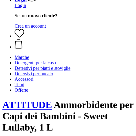
Login
Sei un
nuovo cliente?
Crea un account
Marche
Detergenti per la casa
Detersivi per piatti e stoviglie
Detersivi per bucato
Accessori
Temi
Offerte
ATTITUDE
Ammorbidente per
Capi dei Bambini - Sweet
Lullaby, 1 L