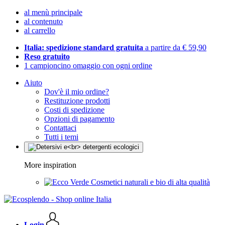
al menù principale
al contenuto
al carrello
Italia: spedizione standard gratuita
a partire da € 59,90
Reso gratuito
1 campioncino omaggio con ogni ordine
Aiuto
Dov'è il mio ordine?
Restituzione prodotti
Costi di spedizione
Opzioni di pagamento
Contattaci
Tutti i temi
More inspiration
Cosmetici naturali e bio di alta qualità
Login