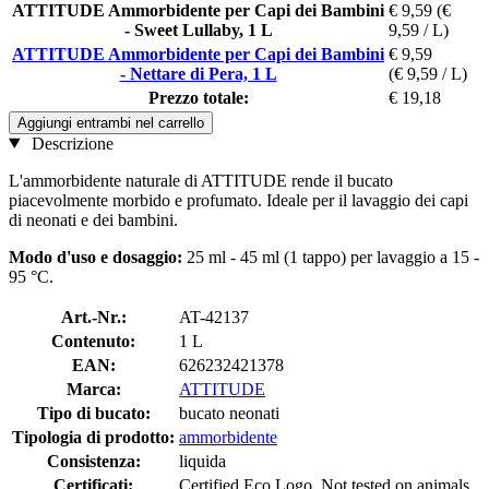
ATTITUDE Ammorbidente per Capi dei Bambini
€ 9,59
(€
- Sweet Lullaby, 1 L
9,59 / L)
ATTITUDE Ammorbidente per Capi dei Bambini
€ 9,59
- Nettare di Pera, 1 L
(€ 9,59 / L)
Prezzo totale:
€ 19,18
Aggiungi entrambi nel carrello
Descrizione
L'ammorbidente naturale di ATTITUDE rende il bucato
piacevolmente morbido e profumato. Ideale per il lavaggio dei capi
di neonati e dei bambini.
Modo d'uso e dosaggio:
25 ml - 45 ml (1 tappo) per lavaggio a 15 -
95 °C.
Art.-Nr.:
AT-42137
Contenuto:
1 L
EAN:
626232421378
Marca:
ATTITUDE
Tipo di bucato:
bucato neonati
Tipologia di prodotto:
ammorbidente
Consistenza:
liquida
Certificati:
Certified Eco Logo, Not tested on animals