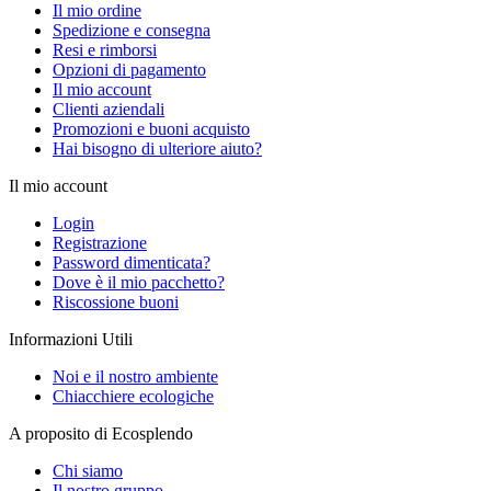
Il mio ordine
Spedizione e consegna
Resi e rimborsi
Opzioni di pagamento
Il mio account
Clienti aziendali
Promozioni e buoni acquisto
Hai bisogno di ulteriore aiuto?
Il mio account
Login
Registrazione
Password dimenticata?
Dove è il mio pacchetto?
Riscossione buoni
Informazioni Utili
Noi e il nostro ambiente
Chiacchiere ecologiche
A proposito di Ecosplendo
Chi siamo
Il nostro gruppo