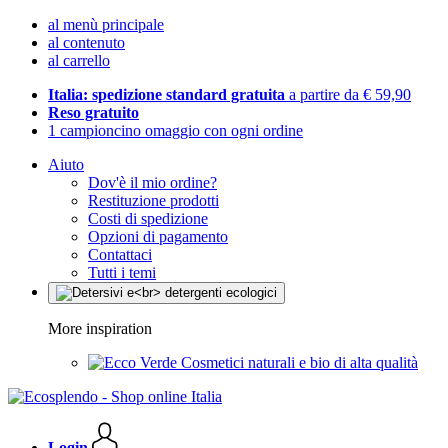
al menù principale
al contenuto
al carrello
Italia: spedizione standard gratuita
a partire da € 59,90
Reso gratuito
1 campioncino omaggio con ogni ordine
Aiuto
Dov'è il mio ordine?
Restituzione prodotti
Costi di spedizione
Opzioni di pagamento
Contattaci
Tutti i temi
More inspiration
Cosmetici naturali e bio di alta qualità
Login