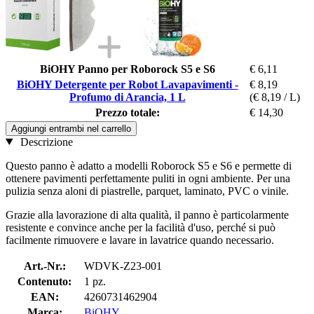
BiOHY Panno per Roborock S5 e S6
€ 6,11
BiOHY Detergente per Robot Lavapavimenti -
€ 8,19
Profumo di Arancia, 1 L
(€ 8,19 / L)
Prezzo totale:
€ 14,30
Aggiungi entrambi nel carrello
Descrizione
Questo panno è adatto a modelli Roborock S5 e S6 e permette di
ottenere pavimenti perfettamente puliti in ogni ambiente. Per una
pulizia senza aloni di piastrelle, parquet, laminato, PVC o vinile.
Grazie alla lavorazione di alta qualità, il panno è particolarmente
resistente e convince anche per la facilità d'uso, perché si può
facilmente rimuovere e lavare in lavatrice quando necessario.
Art.-Nr.:
WDVK-Z23-001
Contenuto:
1 pz.
EAN:
4260731462904
Marca:
BiOHY