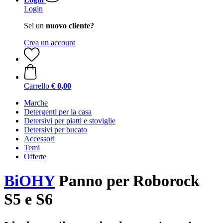
Login
Sei un
nuovo cliente?
Crea un account
Carrello
€ 0,00
Marche
Detergenti per la casa
Detersivi per piatti e stoviglie
Detersivi per bucato
Accessori
Temi
Offerte
BiOHY
Panno per Roborock
S5 e S6