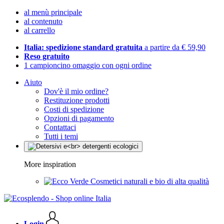
al menù principale
al contenuto
al carrello
Italia: spedizione standard gratuita
a partire da € 59,90
Reso gratuito
1 campioncino omaggio con ogni ordine
Aiuto
Dov'è il mio ordine?
Restituzione prodotti
Costi di spedizione
Opzioni di pagamento
Contattaci
Tutti i temi
More inspiration
Cosmetici naturali e bio di alta qualità
Login