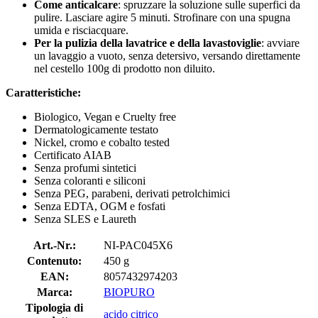
Come anticalcare
: spruzzare la soluzione sulle superfici da
pulire. Lasciare agire 5 minuti. Strofinare con una spugna
umida e risciacquare.
Per la pulizia della lavatrice e della lavastoviglie
: avviare
un lavaggio a vuoto, senza detersivo, versando direttamente
nel cestello 100g di prodotto non diluito.
Caratteristiche:
Biologico, Vegan e Cruelty free
Dermatologicamente testato
Nickel, cromo e cobalto tested
Certificato AIAB
Senza profumi sintetici
Senza coloranti e siliconi
Senza PEG, parabeni, derivati petrolchimici
Senza EDTA, OGM e fosfati
Senza SLES e Laureth
Art.-Nr.:
NI-PAC045X6
Contenuto:
450 g
EAN:
8057432974203
Marca:
BIOPURO
Tipologia di
acido citrico