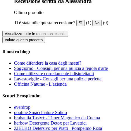
Recensione scritta da Alessandra
Ottimo prodotto
Ti è stata utile questa recensione?
(1)
(0)
Sì
No
Visualizza tutte le recensioni clienti.
Valuta questo prodotto
Il nostro blog:
Come difendere la casa dagli insetti?
Soggiorno - Consigli per una pulizia a regola d'arte
Come utilizzare correttamente i disinfettanti
Lavastoviglie - Consigli per una pulizia perfetta
Officina Naturae - L'azienda
Scopri Ecosplendo:
everdrop
ooohne Smacchiatore Solido
brabantia Tasty+ - Timer Magnetico da Cucina
herbow Detergente Detox per Lavatrici
ZIELKO Detersivo per Piatti - Pompelmo Rosa