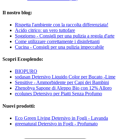
Il nostro blog:
Rispetta l'ambiente con la raccolta differenziata!
Acido citrico: un vero tuttofare
Soggiorno - Consigli per una pulizia a regola d'arte
Come utilizzare correttamente i disinfettanti
Cucina - Consigli per una pulizia impeccabile
Scopri Ecosplendo:
BIOPURO
sodasan Detersivo Liquido Color per Bucato -Lime
Sensitive - Ammorbidente per Capi dei Bambini
Zhenobya Sapone di Aleppo Bio con 12% Alloro
ecolunes Detersivo per Piatti Senza Profumo
Nuovi prodotti:
Eco Green Living Detersivo in Fogli - Lavanda
greenatural Detersivo in Fogli - Profumato