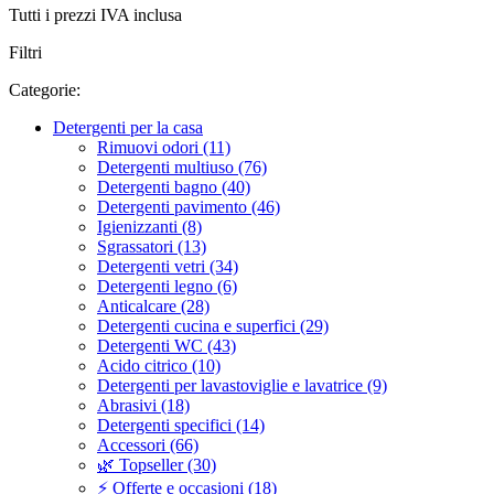
Tutti i prezzi IVA inclusa
Filtri
Categorie:
Detergenti per la casa
Rimuovi odori (11)
Detergenti multiuso (76)
Detergenti bagno (40)
Detergenti pavimento (46)
Igienizzanti (8)
Sgrassatori (13)
Detergenti vetri (34)
Detergenti legno (6)
Anticalcare (28)
Detergenti cucina e superfici (29)
Detergenti WC (43)
Acido citrico (10)
Detergenti per lavastoviglie e lavatrice (9)
Abrasivi (18)
Detergenti specifici (14)
Accessori (66)
🌿 Topseller (30)
⚡ Offerte e occasioni (18)