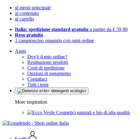
al menù principale
al contenuto
al carrello
Italia: spedizione standard gratuita
a partire da € 59,90
Reso gratuito
1 campioncino omaggio con ogni ordine
Aiuto
Dov'è il mio ordine?
Restituzione prodotti
Costi di spedizione
Opzioni di pagamento
Contattaci
Tutti i temi
More inspiration
Cosmetici naturali e bio di alta qualità
Login