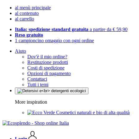
al menù principale
al contenuto
al carrello
Italia: spedizione standard gratuita
a partire da € 59,90
Reso gratuito
1 campioncino omaggio con ogni ordine
Aiuto
Dov'è il mio ordine?
Restituzione prodotti
Costi di spedizione
Opzioni di pagamento
Contattaci
Tutti i temi
More inspiration
Cosmetici naturali e bio di alta qualità
Login