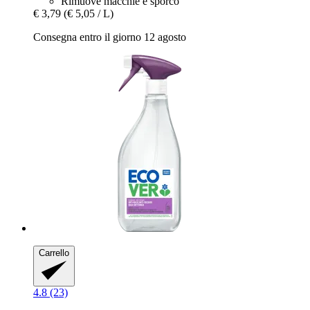
Rimuove macchie e sporco
€ 3,79
(€ 5,05 / L)
Consegna entro il giorno 12 agosto
Carrello
4.8 (23)