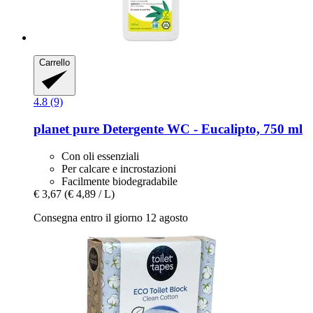
Carrello
4.8 (9)
planet pure
Detergente WC -​ Eucalipto, 750 ml
Con oli essenziali
Per calcare e incrostazioni
Facilmente biodegradabile
€ 3,67
(€ 4,89 / L)
Consegna entro il giorno 12 agosto