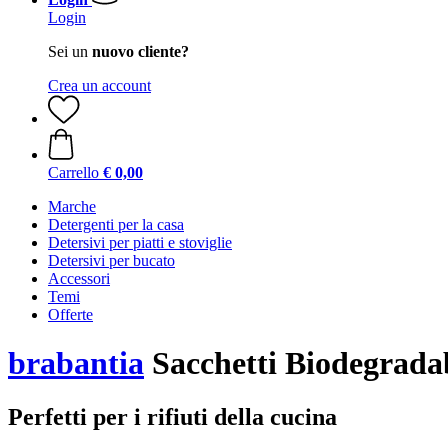
Login
Sei un
nuovo cliente?
Crea un account
Carrello
€ 0,00
Marche
Detergenti per la casa
Detersivi per piatti e stoviglie
Detersivi per bucato
Accessori
Temi
Offerte
brabantia
Sacchetti Biodegradabil
Perfetti per i rifiuti della cucina