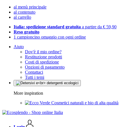
al menù principale
al contenuto
al carrello
Italia: spedizione standard gratuita
a partire da € 59,90
Reso gratuito
1 campioncino omaggio con ogni ordine
Aiuto
Dov'è il mio ordine?
Restituzione prodotti
Costi di spedizione
Opzioni di pagamento
Contattaci
Tutti i temi
More inspiration
Cosmetici naturali e bio di alta qualità
Login