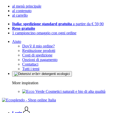
al menù principale
al contenuto
al carrello
Italia: spedizione standard gratuita
a partire da € 59,90
Reso gratuito
1 campioncino omaggio con ogni ordine
Aiuto
Dov'è il mio ordine?
Restituzione prodotti
Costi di spedizione
Opzioni di pagamento
Contattaci
Tutti i temi
More inspiration
Cosmetici naturali e bio di alta qualità
Login