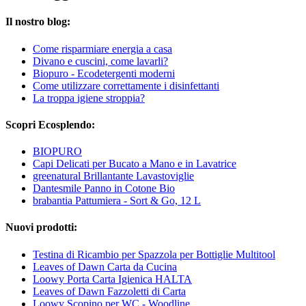
Il nostro blog:
Come risparmiare energia a casa
Divano e cuscini, come lavarli?
Biopuro - Ecodetergenti moderni
Come utilizzare correttamente i disinfettanti
La troppa igiene stroppia?
Scopri Ecosplendo:
BIOPURO
Capi Delicati per Bucato a Mano e in Lavatrice
greenatural Brillantante Lavastoviglie
Dantesmile Panno in Cotone Bio
brabantia Pattumiera - Sort & Go, 12 L
Nuovi prodotti:
Testina di Ricambio per Spazzola per Bottiglie Multitool
Leaves of Dawn Carta da Cucina
Loowy Porta Carta Igienica HALTA
Leaves of Dawn Fazzoletti di Carta
Loowy Scopino per WC - Woodline