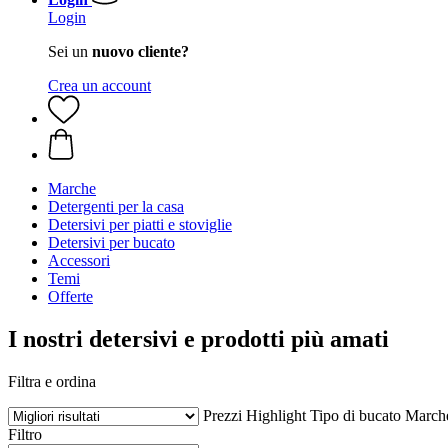
Login
Sei un
nuovo cliente?
Crea un account
Marche
Detergenti per la casa
Detersivi per piatti e stoviglie
Detersivi per bucato
Accessori
Temi
Offerte
I nostri detersivi e prodotti più amati
Filtra e ordina
Prezzi
Highlight
Tipo di bucato
March
Filtro