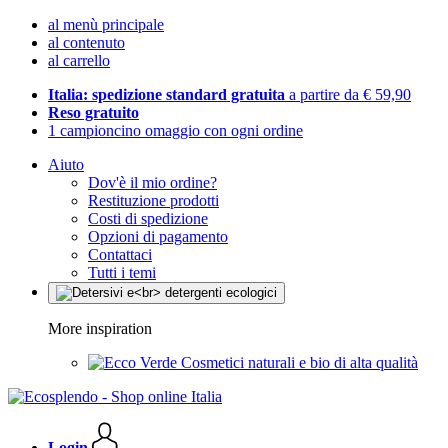
al menù principale
al contenuto
al carrello
Italia: spedizione standard gratuita
a partire da € 59,90
Reso gratuito
1 campioncino omaggio con ogni ordine
Aiuto
Dov'è il mio ordine?
Restituzione prodotti
Costi di spedizione
Opzioni di pagamento
Contattaci
Tutti i temi
More inspiration
Cosmetici naturali e bio di alta qualità
Login