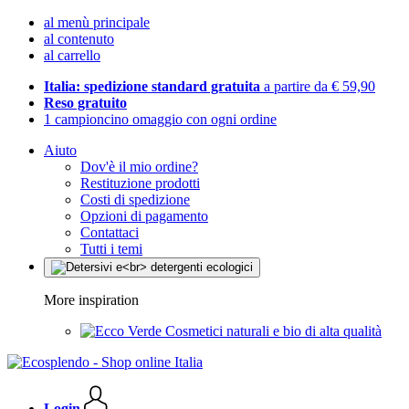
al menù principale
al contenuto
al carrello
Italia: spedizione standard gratuita
a partire da € 59,90
Reso gratuito
1 campioncino omaggio con ogni ordine
Aiuto
Dov'è il mio ordine?
Restituzione prodotti
Costi di spedizione
Opzioni di pagamento
Contattaci
Tutti i temi
More inspiration
Cosmetici naturali e bio di alta qualità
Login