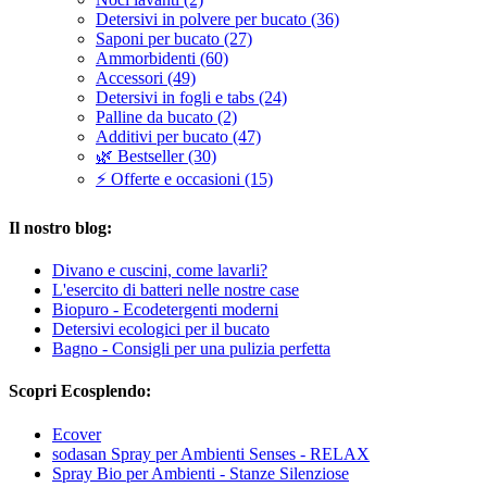
Detersivi in polvere per bucato (36)
Saponi per bucato (27)
Ammorbidenti (60)
Accessori (49)
Detersivi in fogli e tabs (24)
Palline da bucato (2)
Additivi per bucato (47)
🌿 Bestseller (30)
⚡ Offerte e occasioni (15)
Il nostro blog:
Divano e cuscini, come lavarli?
L'esercito di batteri nelle nostre case
Biopuro - Ecodetergenti moderni
Detersivi ecologici per il bucato
Bagno - Consigli per una pulizia perfetta
Scopri Ecosplendo:
Ecover
sodasan Spray per Ambienti Senses - RELAX
Spray Bio per Ambienti - Stanze Silenziose