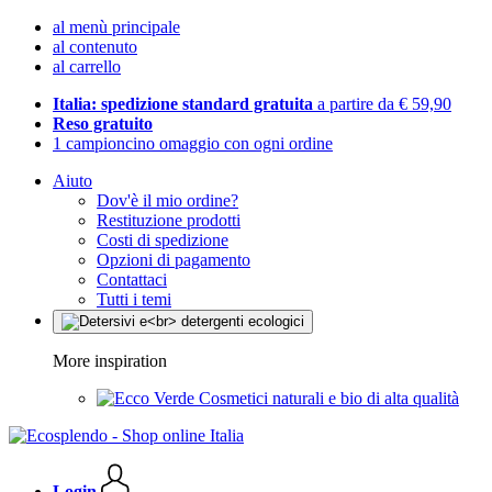
al menù principale
al contenuto
al carrello
Italia: spedizione standard gratuita
a partire da € 59,90
Reso gratuito
1 campioncino omaggio con ogni ordine
Aiuto
Dov'è il mio ordine?
Restituzione prodotti
Costi di spedizione
Opzioni di pagamento
Contattaci
Tutti i temi
More inspiration
Cosmetici naturali e bio di alta qualità
Login