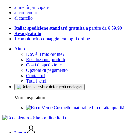
al menù principale
al contenuto
al carrello
Italia: spedizione standard gratuita
a partire da € 59,90
Reso gratuito
1 campioncino omaggio con ogni ordine
Aiuto
Dov'è il mio ordine?
Restituzione prodotti
Costi di spedizione
Opzioni di pagamento
Contattaci
Tutti i temi
More inspiration
Cosmetici naturali e bio di alta qualità
Login