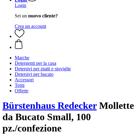
Login
Sei un
nuovo cliente?
Crea un account
Marche
Detergenti per la casa
Detersivi per piatti e stoviglie
Detersivi per bucato
Accessori
Temi
Offerte
Bürstenhaus Redecker
Mollette
da Bucato Small, 100
pz./confezione