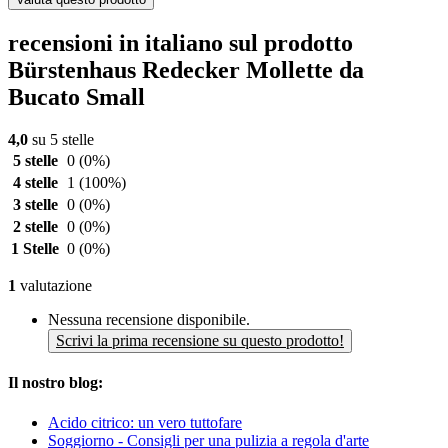
recensioni in italiano sul prodotto
Bürstenhaus Redecker Mollette da
Bucato Small
4,0
su 5 stelle
5 stelle
0
(0%)
4 stelle
1
(100%)
3 stelle
0
(0%)
2 stelle
0
(0%)
1 Stelle
0
(0%)
1
valutazione
Nessuna recensione disponibile.
Scrivi la prima recensione su questo prodotto!
Il nostro blog:
Acido citrico: un vero tuttofare
Soggiorno - Consigli per una pulizia a regola d'arte