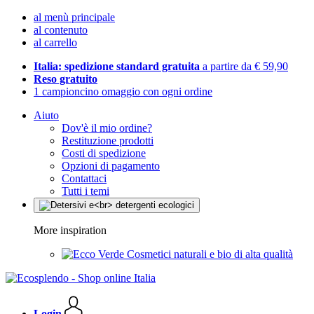
al menù principale
al contenuto
al carrello
Italia: spedizione standard gratuita
a partire da € 59,90
Reso gratuito
1 campioncino omaggio con ogni ordine
Aiuto
Dov'è il mio ordine?
Restituzione prodotti
Costi di spedizione
Opzioni di pagamento
Contattaci
Tutti i temi
More inspiration
Cosmetici naturali e bio di alta qualità
Login