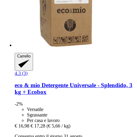
Carrello
4.3 (3)
eco & mio
Detergente Universale -​ Splendido, 3
kg + Ecobox
-2%
Versatile
Sgrassante
Per casa e lavoro
€ 16,98
€ 17,28
(€ 5,66 / kg)
Consegna entro il giorno 31 agosto