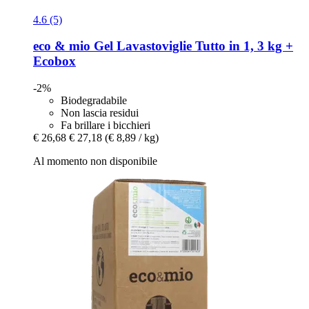
4.6 (5)
eco & mio
Gel Lavastoviglie Tutto in 1, 3 kg +
Ecobox
-2%
Biodegradabile
Non lascia residui
Fa brillare i bicchieri
€ 26,68
€ 27,18
(€ 8,89 / kg)
Al momento non disponibile