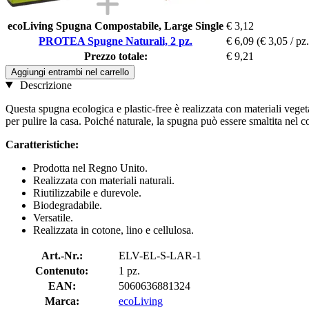
ecoLiving Spugna Compostabile, Large Single
€ 3,12
PROTEA Spugne Naturali, 2 pz.
€ 6,09
(€ 3,05 / pz.
Prezzo totale:
€ 9,21
Aggiungi entrambi nel carrello
Descrizione
Questa spugna ecologica e plastic-free è realizzata con materiali vegetal
per pulire la casa. Poiché naturale, la spugna può essere smaltita nel 
Caratteristiche:
Prodotta nel Regno Unito.
Realizzata con materiali naturali.
Riutilizzabile e durevole.
Biodegradabile.
Versatile.
Realizzata in cotone, lino e cellulosa.
Art.-Nr.:
ELV-EL-S-LAR-1
Contenuto:
1 pz.
EAN:
5060636881324
Marca:
ecoLiving