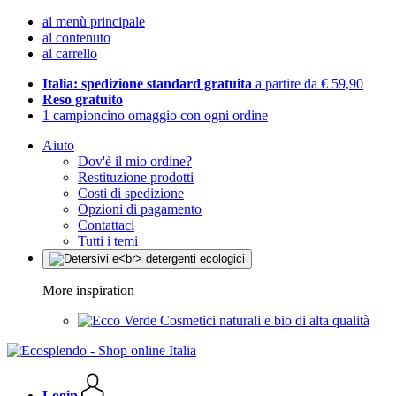
al menù principale
al contenuto
al carrello
Italia: spedizione standard gratuita
a partire da € 59,90
Reso gratuito
1 campioncino omaggio con ogni ordine
Aiuto
Dov'è il mio ordine?
Restituzione prodotti
Costi di spedizione
Opzioni di pagamento
Contattaci
Tutti i temi
More inspiration
Cosmetici naturali e bio di alta qualità
Login