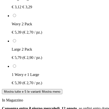
€ 3,12
€ 3,29
Wavy 2 Pack
€ 5,39
(€ 2,70 / pz.)
Large 2 Pack
€ 5,79
(€ 2,90 / pz.)
1 Wavy e 1 Large
€ 5,39
(€ 2,70 / pz.)
Mostra tutte e 5 le varianti
Mostra meno
In Magazzino
Consegna entro il giorno mercoledì, 12 agosto
, se ordini entro
dome