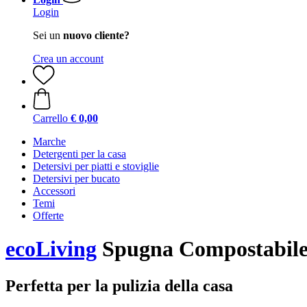
Login
Sei un
nuovo cliente?
Crea un account
Carrello
€ 0,00
Marche
Detergenti per la casa
Detersivi per piatti e stoviglie
Detersivi per bucato
Accessori
Temi
Offerte
ecoLiving
Spugna Compostabile,
Perfetta per la pulizia della casa