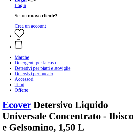
Login
Sei un
nuovo cliente?
Crea un account
Marche
Detergenti per la casa
Detersivi per piatti e stoviglie
Detersivi per bucato
Accessori
Temi
Offerte
Ecover
Detersivo Liquido
Universale Concentrato - Ibisco
e Gelsomino, 1,50 L