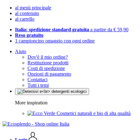
al menù principale
al contenuto
al carrello
Italia: spedizione standard gratuita
a partire da € 59,90
Reso gratuito
1 campioncino omaggio con ogni ordine
Aiuto
Dov'è il mio ordine?
Restituzione prodotti
Costi di spedizione
Opzioni di pagamento
Contattaci
Tutti i temi
More inspiration
Cosmetici naturali e bio di alta qualità
Login