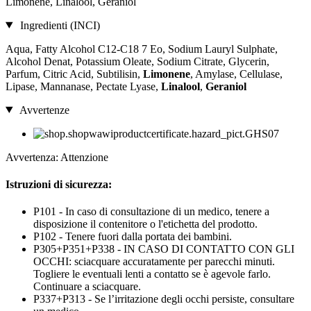
Limonene, Linalool, Geraniol
Ingredienti (INCI)
Aqua, Fatty Alcohol C12-C18 7 Eo, Sodium Lauryl Sulphate,
Alcohol Denat, Potassium Oleate, Sodium Citrate, Glycerin,
Parfum, Citric Acid, Subtilisin,
Limonene
, Amylase, Cellulase,
Lipase, Mannanase, Pectate Lyase,
Linalool
,
Geraniol
Avvertenze
Avvertenza: Attenzione
Istruzioni di sicurezza:
P101 - In caso di consultazione di un medico, tenere a
disposizione il contenitore o l'etichetta del prodotto.
P102 - Tenere fuori dalla portata dei bambini.
P305+P351+P338 - IN CASO DI CONTATTO CON GLI
OCCHI: sciacquare accuratamente per parecchi minuti.
Togliere le eventuali lenti a contatto se è agevole farlo.
Continuare a sciacquare.
P337+P313 - Se l’irritazione degli occhi persiste, consultare