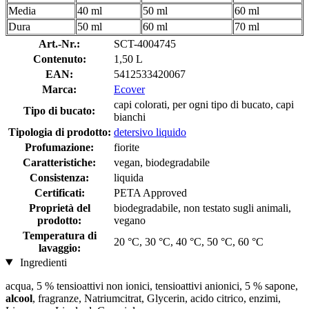
Media
40 ml
50 ml
60 ml
Dura
50 ml
60 ml
70 ml
Art.-Nr.:
SCT-4004745
Contenuto:
1,50 L
EAN:
5412533420067
Marca:
Ecover
capi colorati, per ogni tipo di bucato, capi
Tipo di bucato:
bianchi
Tipologia di prodotto:
detersivo liquido
Profumazione:
fiorite
Caratteristiche:
vegan, biodegradabile
Consistenza:
liquida
Certificati:
PETA Approved
Proprietà del
biodegradabile, non testato sugli animali,
prodotto:
vegano
Temperatura di
20 °C, 30 °C, 40 °C, 50 °C, 60 °C
lavaggio:
Ingredienti
acqua, 5 % tensioattivi non ionici, tensioattivi anionici, 5 % sapone,
alcool
, fragranze, Natriumcitrat, Glycerin, acido citrico, enzimi,