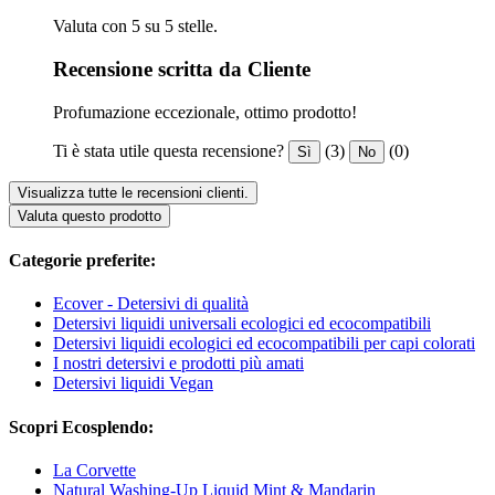
Valuta con 5 su 5 stelle.
Recensione scritta da Cliente
Profumazione eccezionale, ottimo prodotto!
Ti è stata utile questa recensione?
(3)
(0)
Sì
No
Visualizza tutte le recensioni clienti.
Valuta questo prodotto
Categorie preferite:
Ecover - Detersivi di qualità
Detersivi liquidi universali ecologici ed ecocompatibili
Detersivi liquidi ecologici ed ecocompatibili per capi colorati
I nostri detersivi e prodotti più amati
Detersivi liquidi Vegan
Scopri Ecosplendo:
La Corvette
Natural Washing-Up Liquid Mint & Mandarin