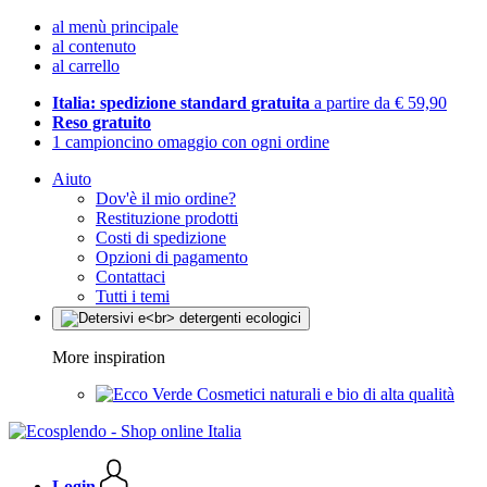
al menù principale
al contenuto
al carrello
Italia: spedizione standard gratuita
a partire da € 59,90
Reso gratuito
1 campioncino omaggio con ogni ordine
Aiuto
Dov'è il mio ordine?
Restituzione prodotti
Costi di spedizione
Opzioni di pagamento
Contattaci
Tutti i temi
More inspiration
Cosmetici naturali e bio di alta qualità
Login