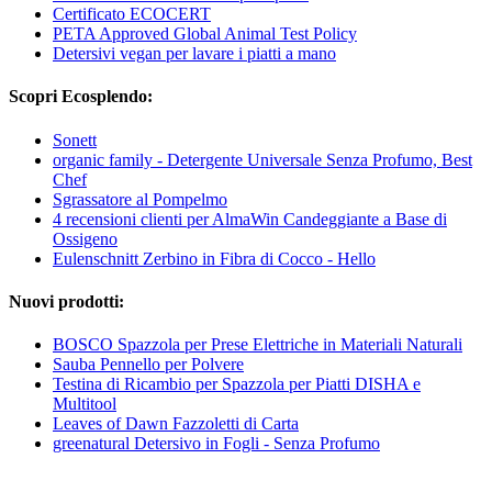
Certificato ECOCERT
PETA Approved Global Animal Test Policy
Detersivi vegan per lavare i piatti a mano
Scopri Ecosplendo:
Sonett
organic family - Detergente Universale Senza Profumo, Best
Chef
Sgrassatore al Pompelmo
4 recensioni clienti per AlmaWin Candeggiante a Base di
Ossigeno
Eulenschnitt Zerbino in Fibra di Cocco - Hello
Nuovi prodotti:
BOSCO Spazzola per Prese Elettriche in Materiali Naturali
Sauba Pennello per Polvere
Testina di Ricambio per Spazzola per Piatti DISHA e
Multitool
Leaves of Dawn Fazzoletti di Carta
greenatural Detersivo in Fogli - Senza Profumo