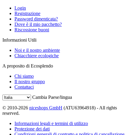
Login
Registrazione
Password dimenticata?
Dove è il mio pacchetto?
Riscossione buoni
Informazioni Utili
Noi e il nostro ambiente
Chiacchiere ecologiche
A proposito di Ecosplendo
Chi siamo
Il nostro gruppo
Contattaci
Cambia Paese/lingua
© 2010-2026
niceshops GmbH
(ATU63964918) - All rights
reserved.
Informazioni legali e termini di utilizzo
Protezione dei dati
Condizioni generali di contratto e politica di cancellazione