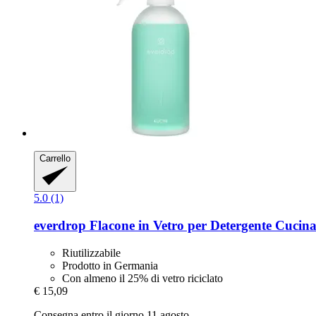
Carrello
5.0 (1)
everdrop
Flacone in Vetro per Detergente Cucin
Riutilizzabile
Prodotto in Germania
Con almeno il 25% di vetro riciclato
€ 15,09
Consegna entro il giorno 11 agosto