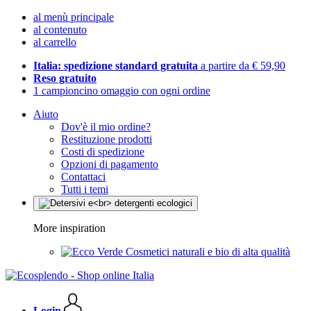
al menù principale
al contenuto
al carrello
Italia: spedizione standard gratuita
a partire da € 59,90
Reso gratuito
1 campioncino omaggio con ogni ordine
Aiuto
Dov'è il mio ordine?
Restituzione prodotti
Costi di spedizione
Opzioni di pagamento
Contattaci
Tutti i temi
More inspiration
Cosmetici naturali e bio di alta qualità
Login