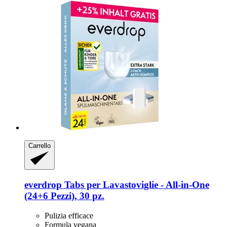
Carrello
everdrop
Tabs per Lavastoviglie -​ All-​in-​One
(24+6 Pezzi), 30 pz.
Pulizia efficace
Formula vegana