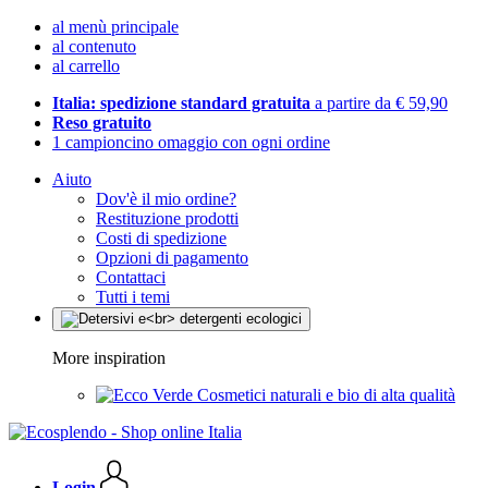
al menù principale
al contenuto
al carrello
Italia: spedizione standard gratuita
a partire da € 59,90
Reso gratuito
1 campioncino omaggio con ogni ordine
Aiuto
Dov'è il mio ordine?
Restituzione prodotti
Costi di spedizione
Opzioni di pagamento
Contattaci
Tutti i temi
More inspiration
Cosmetici naturali e bio di alta qualità
Login