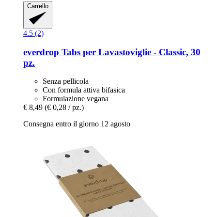
Carrello
4.5 (2)
everdrop
Tabs per Lavastoviglie -​ Classic, 30
pz.
Senza pellicola
Con formula attiva bifasica
Formulazione vegana
€ 8,49
(€ 0,28 / pz.)
Consegna entro il giorno 12 agosto