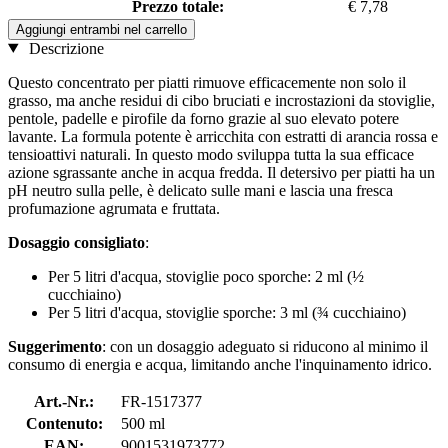
Prezzo totale:
€ 7,78
Aggiungi entrambi nel carrello
Descrizione
Questo concentrato per piatti rimuove efficacemente non solo il
grasso, ma anche residui di cibo bruciati e incrostazioni da stoviglie,
pentole, padelle e pirofile da forno grazie al suo elevato potere
lavante. La formula potente è arricchita con estratti di arancia rossa e
tensioattivi naturali. In questo modo sviluppa tutta la sua efficace
azione sgrassante anche in acqua fredda. Il detersivo per piatti ha un
pH neutro sulla pelle, è delicato sulle mani e lascia una fresca
profumazione agrumata e fruttata.
Dosaggio consigliato
:
Per 5 litri d'acqua, stoviglie poco sporche: 2 ml (½
cucchiaino)
Per 5 litri d'acqua, stoviglie sporche: 3 ml (¾ cucchiaino)
Suggerimento
: con un dosaggio adeguato si riducono al minimo il
consumo di energia e acqua, limitando anche l'inquinamento idrico.
Art.-Nr.:
FR-1517377
Contenuto:
500 ml
EAN:
9001531973772