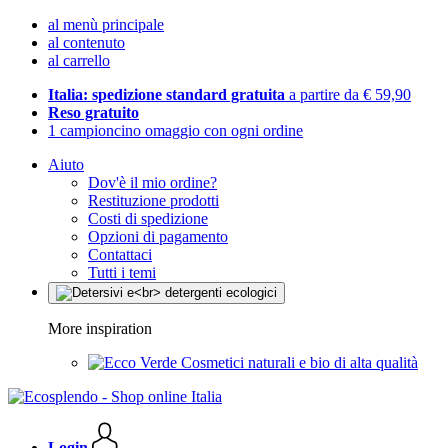
al menù principale
al contenuto
al carrello
Italia: spedizione standard gratuita
a partire da € 59,90
Reso gratuito
1 campioncino omaggio con ogni ordine
Aiuto
Dov'è il mio ordine?
Restituzione prodotti
Costi di spedizione
Opzioni di pagamento
Contattaci
Tutti i temi
More inspiration
Cosmetici naturali e bio di alta qualità
Login