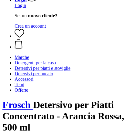
Login
Sei un
nuovo cliente?
Crea un account
Marche
Detergenti per la casa
Detersivi per piatti e stoviglie
Detersivi per bucato
Accessori
Temi
Offerte
Frosch
Detersivo per Piatti
Concentrato - Arancia Rossa,
500 ml