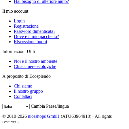
Hai bisogno di ulteriore aiuto?
Il mio account
Login
Registrazione
Password dimenticata?
Dove è il mio pacchetto?
Riscossione buoni
Informazioni Utili
Noi e il nostro ambiente
Chiacchiere ecologiche
A proposito di Ecosplendo
Chi siamo
Il nostro gruppo
Contattaci
Cambia Paese/lingua
© 2010-2026
niceshops GmbH
(ATU63964918) - All rights
reserved.