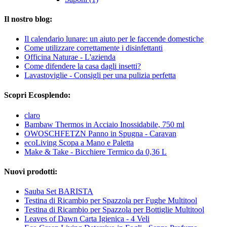
Il nostro blog:
Il calendario lunare: un aiuto per le faccende domestiche
Come utilizzare correttamente i disinfettanti
Officina Naturae - L'azienda
Come difendere la casa dagli insetti?
Lavastoviglie - Consigli per una pulizia perfetta
Scopri Ecosplendo:
claro
Bambaw Thermos in Acciaio Inossidabile, 750 ml
OWOSCHFETZN Panno in Spugna - Caravan
ecoLiving Scopa a Mano e Paletta
Make & Take - Bicchiere Termico da 0,36 L
Nuovi prodotti:
Sauba Set BARISTA
Testina di Ricambio per Spazzola per Fughe Multitool
Testina di Ricambio per Spazzola per Bottiglie Multitool
Leaves of Dawn Carta Igienica - 4 Veli