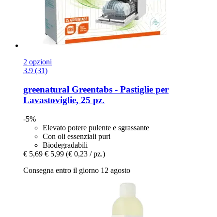
2 opzioni
3.9 (31)
greenatural
Greentabs -​ Pastiglie per
Lavastoviglie, 25 pz.
-5%
Elevato potere pulente e sgrassante
Con oli essenziali puri
Biodegradabili
€ 5,69
€ 5,99
(€ 0,23 / pz.)
Consegna entro il giorno 12 agosto