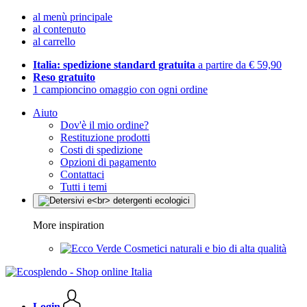
al menù principale
al contenuto
al carrello
Italia: spedizione standard gratuita
a partire da € 59,90
Reso gratuito
1 campioncino omaggio con ogni ordine
Aiuto
Dov'è il mio ordine?
Restituzione prodotti
Costi di spedizione
Opzioni di pagamento
Contattaci
Tutti i temi
More inspiration
Cosmetici naturali e bio di alta qualità
Login