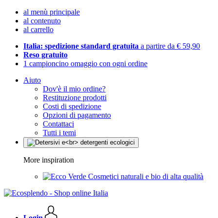
al menù principale
al contenuto
al carrello
Italia: spedizione standard gratuita
a partire da € 59,90
Reso gratuito
1 campioncino omaggio con ogni ordine
Aiuto
Dov'è il mio ordine?
Restituzione prodotti
Costi di spedizione
Opzioni di pagamento
Contattaci
Tutti i temi
More inspiration
Cosmetici naturali e bio di alta qualità
Login