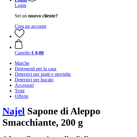
Login
Sei un
nuovo cliente?
Crea un account
Carrello
€ 0,00
Marche
Detergenti per la casa
Detersivi per piatti e stoviglie
Detersivi per bucato
Accessori
Temi
Offerte
Najel
Sapone di Aleppo
Smacchiante, 200 g