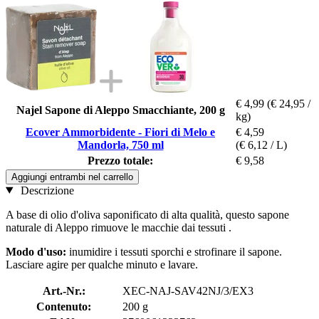
€ 4,99
(€ 24,95 /
Najel Sapone di Aleppo Smacchiante, 200 g
kg)
Ecover Ammorbidente - Fiori di Melo e
€ 4,59
Mandorla, 750 ml
(€ 6,12 / L)
Prezzo totale:
€ 9,58
Aggiungi entrambi nel carrello
Descrizione
A base di olio d'oliva saponificato di alta qualità, questo sapone
naturale di Aleppo rimuove le macchie dai tessuti .
Modo d'uso:
inumidire i tessuti sporchi e strofinare il sapone.
Lasciare agire per qualche minuto e lavare.
Art.-Nr.:
XEC-NAJ-SAV42NJ/3/EX3
Contenuto:
200 g