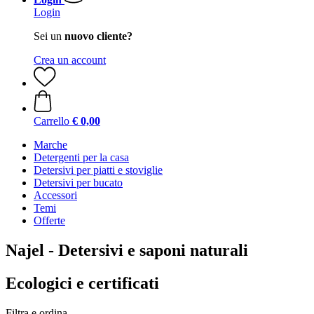
Login
Sei un
nuovo cliente?
Crea un account
Carrello
€ 0,00
Marche
Detergenti per la casa
Detersivi per piatti e stoviglie
Detersivi per bucato
Accessori
Temi
Offerte
Najel - Detersivi e saponi naturali
Ecologici e certificati
Filtra e ordina