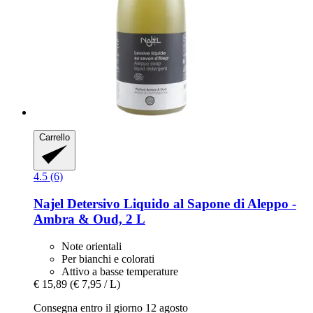
Carrello
4.5 (6)
Najel
Detersivo Liquido al Sapone di Aleppo -​
Ambra & Oud, 2 L
Note orientali
Per bianchi e colorati
Attivo a basse temperature
€ 15,89
(€ 7,95 / L)
Consegna entro il giorno 12 agosto