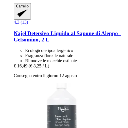
Carrello
4.3 (13)
Najel
Detersivo Liquido al Sapone di Aleppo -​
Gelsomino, 2 L
Ecologico e ipoallergenico
Fragranza floreale naturale
Rimuove le macchie ostinate
€ 16,49
(€ 8,25 / L)
Consegna entro il giorno 12 agosto