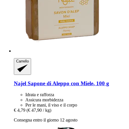
Carrello
Najel
Sapone di Aleppo con Miele, 100 g
Idrata e rafforza
Assicura morbidezza
Per le mani, il viso e il corpo
€ 4,79
(€ 47,90 / kg)
Consegna entro il giorno 12 agosto