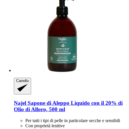
Carrello
Najel
Sapone di Aleppo Liquido con il 20% di
Olio di Alloro, 500 ml
Per tutti i tipi di pelle in particolare secche e sensibili
Con proprietà lenitive