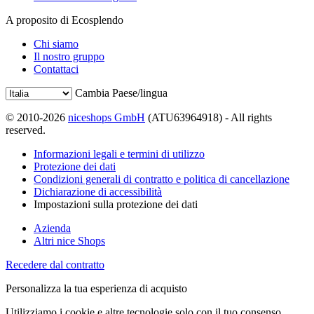
A proposito di Ecosplendo
Chi siamo
Il nostro gruppo
Contattaci
Cambia Paese/lingua
© 2010-2026
niceshops GmbH
(ATU63964918) - All rights
reserved.
Informazioni legali e termini di utilizzo
Protezione dei dati
Condizioni generali di contratto e politica di cancellazione
Dichiarazione di accessibilità
Impostazioni sulla protezione dei dati
Azienda
Altri nice Shops
Recedere dal contratto
Personalizza la tua esperienza di acquisto
Utilizziamo i cookie e altre tecnologie solo con il tuo consenso