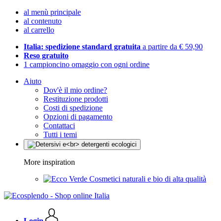
al menù principale
al contenuto
al carrello
Italia: spedizione standard gratuita
a partire da € 59,90
Reso gratuito
1 campioncino omaggio con ogni ordine
Aiuto
Dov'è il mio ordine?
Restituzione prodotti
Costi di spedizione
Opzioni di pagamento
Contattaci
Tutti i temi
More inspiration
Cosmetici naturali e bio di alta qualità
Login