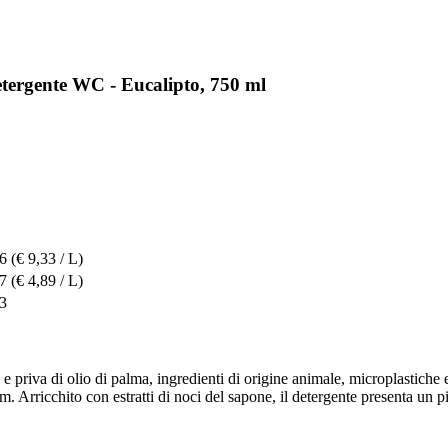
etergente WC - Eucalipto, 750 ml
76
(€ 9,33 / L)
67
(€ 4,89 / L)
43
 priva di olio di palma, ingredienti di origine animale, microplastiche 
 Arricchito con estratti di noci del sapone, il detergente presenta un p