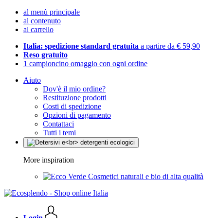
al menù principale
al contenuto
al carrello
Italia: spedizione standard gratuita
a partire da € 59,90
Reso gratuito
1 campioncino omaggio con ogni ordine
Aiuto
Dov'è il mio ordine?
Restituzione prodotti
Costi di spedizione
Opzioni di pagamento
Contattaci
Tutti i temi
More inspiration
Cosmetici naturali e bio di alta qualità
Login