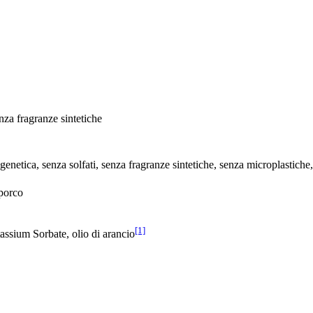
nza fragranze sintetiche
enetica, senza solfati, senza fragranze sintetiche, senza microplastiche, 
sporco
[1]
tassium Sorbate, olio di arancio