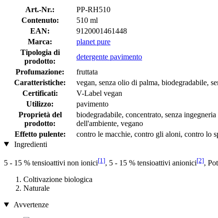
Art.-Nr.:
PP-RH510
Contenuto:
510 ml
EAN:
9120001461448
Marca:
planet pure
Tipologia di
detergente pavimento
prodotto:
Profumazione:
fruttata
Caratteristiche:
vegan, senza olio di palma, biodegradabile, se
Certificati:
V-Label vegan
Utilizzo:
pavimento
Proprietà del
biodegradabile, concentrato, senza ingegneria g
prodotto:
dell'ambiente, vegano
Effetto pulente:
contro le macchie, contro gli aloni, contro lo 
Ingredienti
[1]
[2]
5 - 15 % tensioattivi non ionici
, 5 - 15 % tensioattivi anionici
, Po
Coltivazione biologica
Naturale
Avvertenze