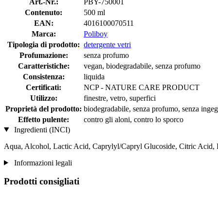
Art.-Nr.:
PBY-750001
Contenuto:
500 ml
EAN:
4016100070511
Marca:
Poliboy
Tipologia di prodotto:
detergente vetri
Profumazione:
senza profumo
Caratteristiche:
vegan, biodegradabile, senza profumo
Consistenza:
liquida
Certificati:
NCP - NATURE CARE PRODUCT
Utilizzo:
finestre, vetro, superfici
Proprietà del prodotto:
biodegradabile, senza profumo, senza ingegne
Effetto pulente:
contro gli aloni, contro lo sporco
Ingredienti (INCI)
Aqua, Alcohol, Lactic Acid, Caprylyl/Capryl Glucoside, Citric Acid
Informazioni legali
Prodotti consigliati