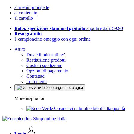
al menù principale
al contenuto
al carrello
Italia: spedizione standard gratuita
a partire da € 59,90
Reso gratuito
1 campioncino omaggio con ogni ordine
Aiuto
Dov'è il mio ordine?
Restituzione prodotti
Costi di spedizione
Opzioni di pagamento
Contattaci
Tutti i temi
More inspiration
Cosmetici naturali e bio di alta qualità
Login