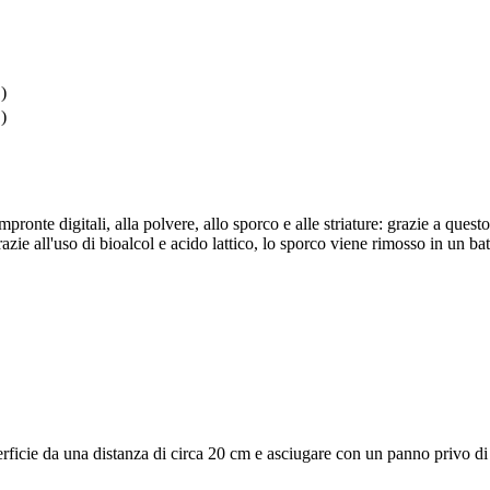
)
)
pronte digitali, alla polvere, allo sporco e alle striature: grazie a quest
razie all'uso di bioalcol e acido lattico, lo sporco viene rimosso in un bat
rficie da una distanza di circa 20 cm e asciugare con un panno privo di