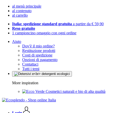
al menù principale
al contenuto
al carrello
Italia: spedizione standard gratuita
a partire da € 59,90
Reso gratuito
1 campioncino omaggio con ogni ordine
Aiuto
Dov'è il mio ordine?
Restituzione prodotti
Costi di spedizione
Opzioni di pagamento
Contattaci
Tutti i temi
More inspiration
Cosmetici naturali e bio di alta qualità
Login