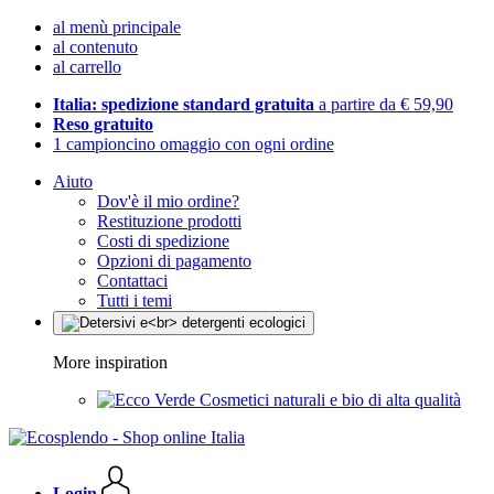
al menù principale
al contenuto
al carrello
Italia: spedizione standard gratuita
a partire da € 59,90
Reso gratuito
1 campioncino omaggio con ogni ordine
Aiuto
Dov'è il mio ordine?
Restituzione prodotti
Costi di spedizione
Opzioni di pagamento
Contattaci
Tutti i temi
More inspiration
Cosmetici naturali e bio di alta qualità
Login