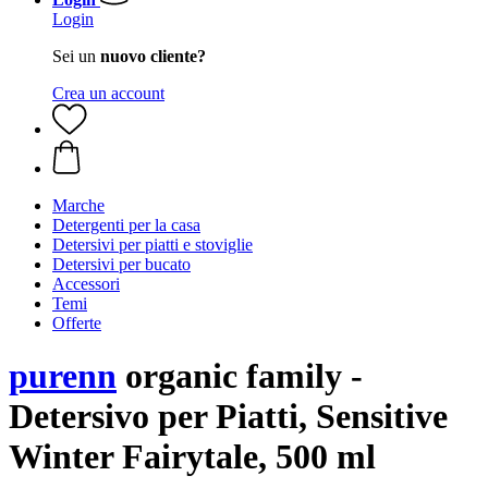
Login
Sei un
nuovo cliente?
Crea un account
Marche
Detergenti per la casa
Detersivi per piatti e stoviglie
Detersivi per bucato
Accessori
Temi
Offerte
purenn
organic family -
Detersivo per Piatti, Sensitive
Winter Fairytale, 500 ml