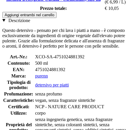
(€ 6,99 / L)
Prezzo totale:
€ 10,05
Aggiungi entrambi nel carrello
Descrizione
Questo detersivo - pensato per chi lava i piatti a mano - è composto
esclusivamente da ingredienti di origine vegetale dall'elevato potere
pulente. Grazie alla formulazione delicata e all'assenza di fragranze
o aromi, il detersivo è perfetto per le persone con pelle sensibile.
Art.-Nr.:
XCO-SA-4751024881392
Contenuto:
500 ml
EAN:
4751024881392
Marca:
purenn
Tipologia di
detersivo per piatti
prodotto:
Profumazione:
senza profumo
Caratteristiche:
vegan, senza fragranze sintetiche
Certificati:
NCP - NATURE CARE PRODUCT
Utilizzo:
corpo
senza ingegneria genetica, senza fragranze
Proprietà del
sintetiche, senza coloranti sintetici, senza
prodotto:
conservanti sintetici, senza additivi sintetici, senza