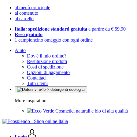
al menù principale
al contenuto
al carrello
Italia: spedizione standard gratuita
a partire da € 59,90
Reso gratuito
1 campioncino omaggio con ogni ordine
Aiuto
Dov'è il mio ordine?
Restituzione prodotti
Costi di spedizione
Opzioni di pagamento
Contattaci
Tutti i temi
More inspiration
Cosmetici naturali e bio di alta qualità
Login