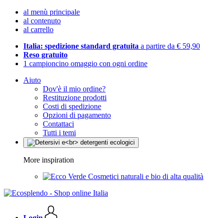
al menù principale
al contenuto
al carrello
Italia: spedizione standard gratuita
a partire da € 59,90
Reso gratuito
1 campioncino omaggio con ogni ordine
Aiuto
Dov'è il mio ordine?
Restituzione prodotti
Costi di spedizione
Opzioni di pagamento
Contattaci
Tutti i temi
More inspiration
Cosmetici naturali e bio di alta qualità
Login