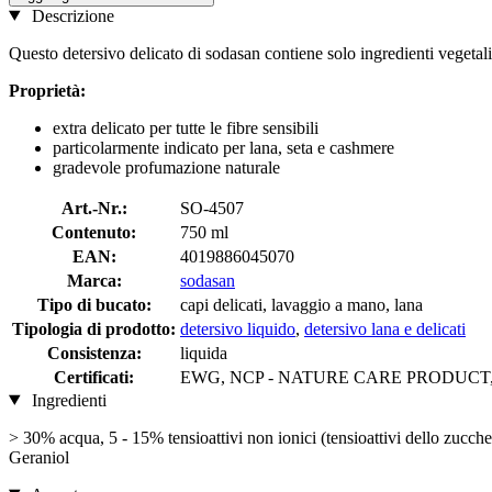
Descrizione
Questo detersivo delicato di sodasan contiene solo ingredienti vegetali e
Proprietà:
extra delicato per tutte le fibre sensibili
particolarmente indicato per lana, seta e cashmere
gradevole profumazione naturale
Art.-Nr.:
SO-4507
Contenuto:
750 ml
EAN:
4019886045070
Marca:
sodasan
Tipo di bucato:
capi delicati, lavaggio a mano, lana
Tipologia di prodotto:
detersivo liquido
,
detersivo lana e delicati
Consistenza:
liquida
Certificati:
EWG, NCP - NATURE CARE PRODUCT, PE
Ingredienti
> 30% acqua, 5 - 15% tensioattivi non ionici (tensioattivi dello zucchero
Geraniol