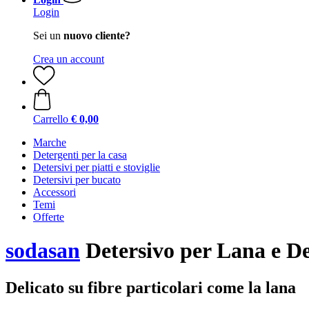
Login
Sei un
nuovo cliente?
Crea un account
Carrello
€ 0,00
Marche
Detergenti per la casa
Detersivi per piatti e stoviglie
Detersivi per bucato
Accessori
Temi
Offerte
sodasan
Detersivo per Lana e De
Delicato su fibre particolari come la lana