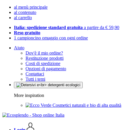
al menù principale
al contenuto
al carrello
Italia: spedizione standard gratuita
a partire da € 59,90
Reso gratuito
1 campioncino omaggio con ogni ordine
Aiuto
Dov'è il mio ordine?
Restituzione prodotti
Costi di spedizione
Opzioni di pagamento
Contattaci
Tutti i temi
More inspiration
Cosmetici naturali e bio di alta qualità
Login