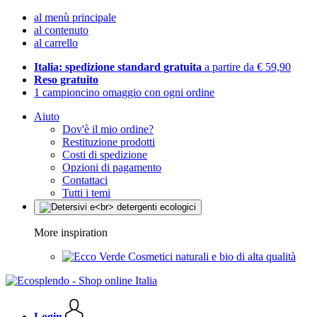
al menù principale
al contenuto
al carrello
Italia: spedizione standard gratuita
a partire da € 59,90
Reso gratuito
1 campioncino omaggio con ogni ordine
Aiuto
Dov'è il mio ordine?
Restituzione prodotti
Costi di spedizione
Opzioni di pagamento
Contattaci
Tutti i temi
More inspiration
Cosmetici naturali e bio di alta qualità
Login