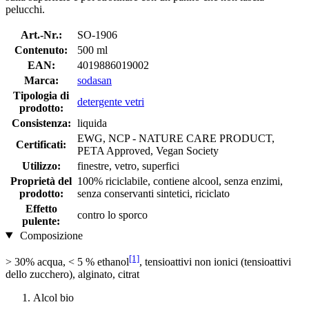
pelucchi.
Art.-Nr.:
SO-1906
Contenuto:
500 ml
EAN:
4019886019002
Marca:
sodasan
Tipologia di
detergente vetri
prodotto:
Consistenza:
liquida
EWG, NCP - NATURE CARE PRODUCT,
Certificati:
PETA Approved, Vegan Society
Utilizzo:
finestre, vetro, superfici
Proprietà del
100% riciclabile, contiene alcool, senza enzimi,
prodotto:
senza conservanti sintetici, riciclato
Effetto
contro lo sporco
pulente:
Composizione
[1]
> 30% acqua, < 5 % ethanol
, tensioattivi non ionici (tensioattivi
dello zucchero), alginato, citrat
Alcol bio