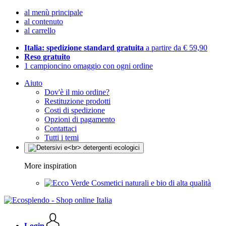
al menù principale
al contenuto
al carrello
Italia: spedizione standard gratuita
a partire da € 59,90
Reso gratuito
1 campioncino omaggio con ogni ordine
Aiuto
Dov'è il mio ordine?
Restituzione prodotti
Costi di spedizione
Opzioni di pagamento
Contattaci
Tutti i temi
More inspiration
Cosmetici naturali e bio di alta qualità
Login