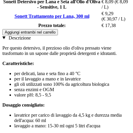
Sonett Detersivo per Lana e Seta all'Olio d'Oliva
€ 8,09
(€ 8,09
- Sensitive, 1 L
/ L)
€ 9,29
Sonett Trattamento per Lana, 300 ml
(€ 30,97 / L)
Prezzo totale:
€ 17,38
Aggiungi entrambi nel carrello
Descrizione
Per questo detersivo, il prezioso olio d'oliva pressato viene
trasformato in un sapone dalle proprietà detergenti e idratanti.
Caratteristiche:
per delicati, lana e seta fino a 40 °C
per il lavaggio a mano e in lavatrice
gli oli utilizzati sono 100% da agricoltura biologica
senza enzimi e OGM
valore pH: 8,5 - 9,5
Dosaggio consigliato:
lavatrice per carico di lavaggio da 4,5 kg e durezza media
dell'acqua: 60 ml
lavaggio a mano: 15-30 ml ogni 5 litri d'acqua