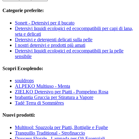
Categorie preferite:
Sonett - Detersivi per il bucato
Detersivi liquidi ecologici ed ecocompatibili per capi di lana,
seta e delicati
Detersivi e detergenti delicati sulla pelle
I nostri detersivi e prodotti più amati
Detersivi liquidi ecologici ed ecocompatibili per la pelle
sensibile
Scopri Ecosplendo:
souldrops
ALPEKO Multiuso - Menta
ZIELKO Detersivo per Piatti - Pompelmo Rosa
brabantia Gruccia per Stiratura a Vapore
Tadé Terra di Sommières
Nuovi prodotti:
Multitool: Spazzola per Piatti, Bottiglie e Fughe
Tranquillo Traditional - Strofinaccio
Douceur Florale - Lampada per Oli Essenziali