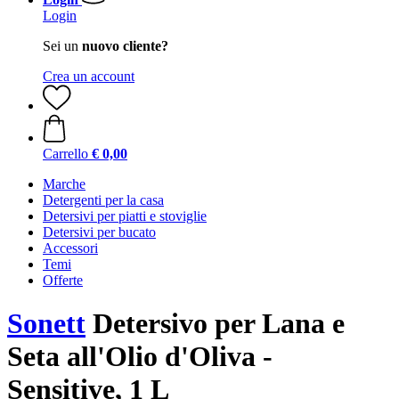
Login
Sei un
nuovo cliente?
Crea un account
Carrello
€ 0,00
Marche
Detergenti per la casa
Detersivi per piatti e stoviglie
Detersivi per bucato
Accessori
Temi
Offerte
Sonett
Detersivo per Lana e
Seta all'Olio d'Oliva -
Sensitive, 1 L