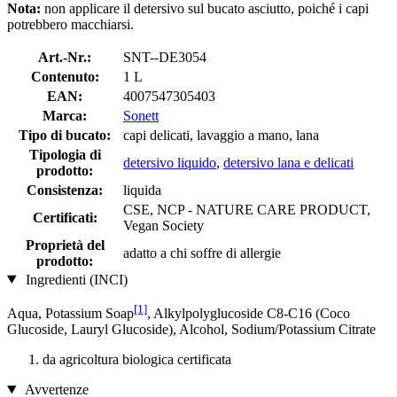
Nota:
non applicare il detersivo sul bucato asciutto, poiché i capi
potrebbero macchiarsi.
Art.-Nr.:
SNT--DE3054
Contenuto:
1 L
EAN:
4007547305403
Marca:
Sonett
Tipo di bucato:
capi delicati, lavaggio a mano, lana
Tipologia di
detersivo liquido
,
detersivo lana e delicati
prodotto:
Consistenza:
liquida
CSE, NCP - NATURE CARE PRODUCT,
Certificati:
Vegan Society
Proprietà del
adatto a chi soffre di allergie
prodotto:
Ingredienti (INCI)
[1]
Aqua, Potassium Soap
, Alkylpolyglucoside C8-C16 (Coco
Glucoside, Lauryl Glucoside), Alcohol, Sodium/Potassium Citrate
da agricoltura biologica certificata
Avvertenze