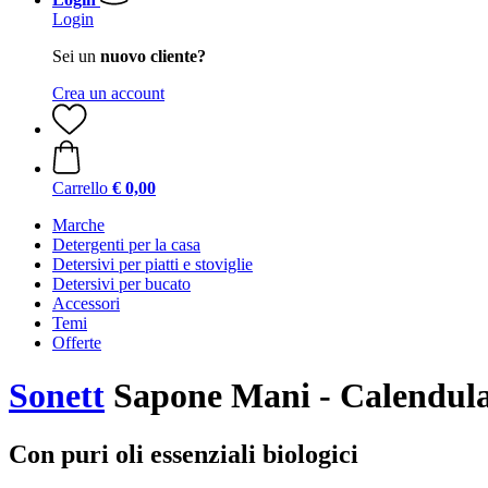
Login
Sei un
nuovo cliente?
Crea un account
Carrello
€ 0,00
Marche
Detergenti per la casa
Detersivi per piatti e stoviglie
Detersivi per bucato
Accessori
Temi
Offerte
Sonett
Sapone Mani - Calendula
Con puri oli essenziali biologici