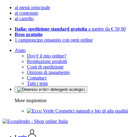
al menù principale
al contenuto
al carrello
Italia: spedizione standard gratuita
a partire da € 59,90
Reso gratuito
1 campioncino omaggio con ogni ordine
Aiuto
Dov'è il mio ordine?
Restituzione prodotti
Costi di spedizione
Opzioni di pagamento
Contattaci
Tutti i temi
More inspiration
Cosmetici naturali e bio di alta qualità
Login