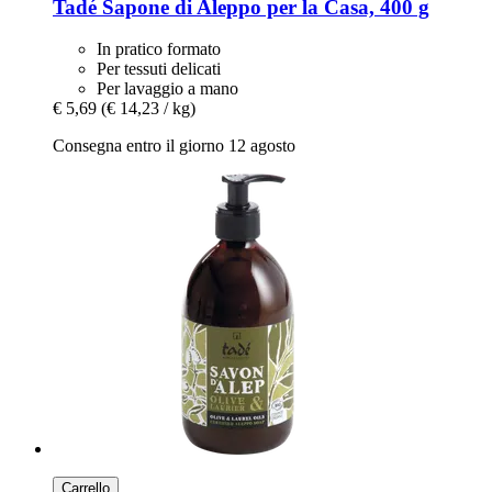
Tadé
Sapone di Aleppo per la Casa, 400 g
In pratico formato
Per tessuti delicati
Per lavaggio a mano
€ 5,69
(€ 14,23 / kg)
Consegna entro il giorno 12 agosto
Carrello