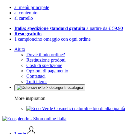
al menù principale
al contenuto
al carrello
Italia: spedizione standard gratuita
a partire da € 59,90
Reso gratuito
1 campioncino omaggio con ogni ordine
Aiuto
Dov'è il mio ordine?
Restituzione prodotti
Costi di spedizione
Opzioni di pagamento
Contattaci
Tutti i temi
More inspiration
Cosmetici naturali e bio di alta qualità
Login