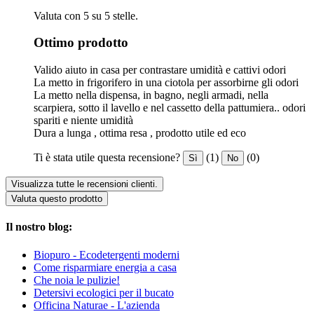
Valuta con 5 su 5 stelle.
Ottimo prodotto
Valido aiuto in casa per contrastare umidità e cattivi odori
La metto in frigorifero in una ciotola per assorbirne gli odori
La metto nella dispensa, in bagno, negli armadi, nella
scarpiera, sotto il lavello e nel cassetto della pattumiera.. odori
spariti e niente umidità
Dura a lunga , ottima resa , prodotto utile ed eco
Ti è stata utile questa recensione?
(1)
(0)
Sì
No
Visualizza tutte le recensioni clienti.
Valuta questo prodotto
Il nostro blog:
Biopuro - Ecodetergenti moderni
Come risparmiare energia a casa
Che noia le pulizie!
Detersivi ecologici per il bucato
Officina Naturae - L'azienda