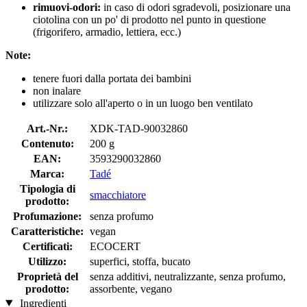
rimuovi-odori:
in caso di odori sgradevoli, posizionare una
ciotolina con un po' di prodotto nel punto in questione
(frigorifero, armadio, lettiera, ecc.)
Note:
tenere fuori dalla portata dei bambini
non inalare
utilizzare solo all'aperto o in un luogo ben ventilato
Art.-Nr.:
XDK-TAD-90032860
Contenuto:
200 g
EAN:
3593290032860
Marca:
Tadé
Tipologia di
smacchiatore
prodotto:
Profumazione:
senza profumo
Caratteristiche:
vegan
Certificati:
ECOCERT
Utilizzo:
superfici, stoffa, bucato
Proprietà del
senza additivi, neutralizzante, senza profumo,
prodotto:
assorbente, vegano
Ingredienti