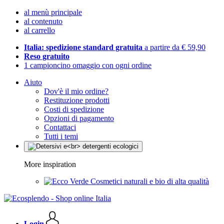
al menù principale
al contenuto
al carrello
Italia: spedizione standard gratuita
a partire da € 59,90
Reso gratuito
1 campioncino omaggio con ogni ordine
Aiuto
Dov'è il mio ordine?
Restituzione prodotti
Costi di spedizione
Opzioni di pagamento
Contattaci
Tutti i temi
More inspiration
Cosmetici naturali e bio di alta qualità
Login