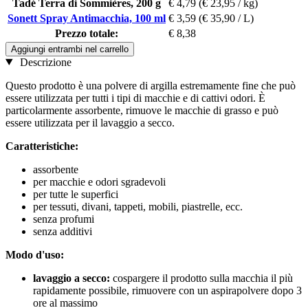
Tadé Terra di Sommières, 200 g
€ 4,79
(€ 23,95 / kg)
Sonett Spray Antimacchia, 100 ml
€ 3,59
(€ 35,90 / L)
Prezzo totale:
€ 8,38
Aggiungi entrambi nel carrello
Descrizione
Questo prodotto è una polvere di argilla estremamente fine che può
essere utilizzata per tutti i tipi di macchie e di cattivi odori. È
particolarmente assorbente, rimuove le macchie di grasso e può
essere utilizzata per il lavaggio a secco.
Caratteristiche:
assorbente
per macchie e odori sgradevoli
per tutte le superfici
per tessuti, divani, tappeti, mobili, piastrelle, ecc.
senza profumi
senza additivi
Modo d'uso:
lavaggio a secco:
cospargere il prodotto sulla macchia il più
rapidamente possibile, rimuovere con un aspirapolvere dopo 3
ore al massimo