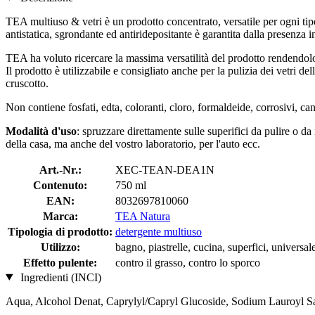
TEA multiuso & vetri è un prodotto concentrato, versatile per ogni tipo d
antistatica, sgrondante ed antiridepositante è garantita dalla presenza i
TEA ha voluto ricercare la massima versatilità del prodotto rendendolo uti
Il prodotto è utilizzabile e consigliato anche per la pulizia dei vetri de
cruscotto.
Non contiene fosfati, edta, coloranti, cloro, formaldeide, corrosivi, c
Modalità d'uso
: spruzzare direttamente sulle superifici da pulire o da
della casa, ma anche del vostro laboratorio, per l'auto ecc.
Art.-Nr.:
XEC-TEAN-DEA1N
Contenuto:
750 ml
EAN:
8032697810060
Marca:
TEA Natura
Tipologia di prodotto:
detergente multiuso
Utilizzo:
bagno, piastrelle, cucina, superfici, universal
Effetto pulente:
contro il grasso, contro lo sporco
Ingredienti (INCI)
Aqua, Alcohol Denat, Caprylyl/Capryl Glucoside, Sodium Lauroyl Sar