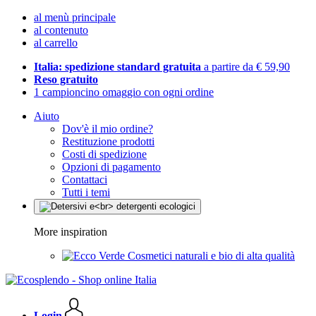
al menù principale
al contenuto
al carrello
Italia: spedizione standard gratuita
a partire da € 59,90
Reso gratuito
1 campioncino omaggio con ogni ordine
Aiuto
Dov'è il mio ordine?
Restituzione prodotti
Costi di spedizione
Opzioni di pagamento
Contattaci
Tutti i temi
More inspiration
Cosmetici naturali e bio di alta qualità
Login