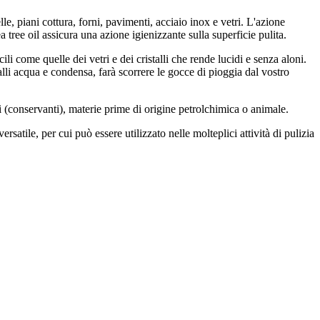
le, piani cottura, forni, pavimenti, acciaio inox e vetri. L'azione
 tree oil assicura una azione igienizzante sulla superficie pulita.
ili come quelle dei vetri e dei cristalli che rende lucidi e senza aloni.
stalli acqua e condensa, farà scorrere le gocce di pioggia dal vostro
i (conservanti), materie prime di origine petrolchimica o animale.
satile, per cui può essere utilizzato nelle molteplici attività di pulizia