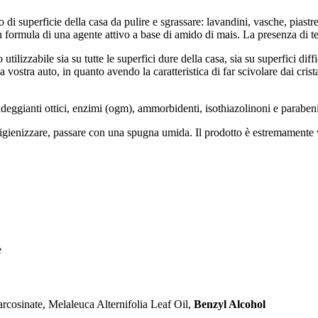
i superficie della casa da pulire e sgrassare: lavandini, vasche, piastrel
n formula di una agente attivo a base di amido di mais. La presenza di tea
lizzabile sia su tutte le superfici dure della casa, sia su superfici diffic
lla vostra auto, in quanto avendo la caratteristica di far scivolare dai cri
andeggianti ottici, enzimi (ogm), ammorbidenti, isothiazolinoni e paraben
 igienizzare, passare con una spugna umida. Il prodotto è estremamente ver
e
cosinate, Melaleuca Alternifolia Leaf Oil,
Benzyl Alcohol