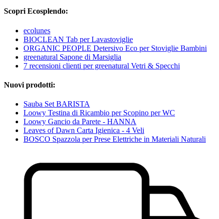
Scopri Ecosplendo:
ecolunes
BIOCLEAN Tab per Lavastoviglie
ORGANIC PEOPLE Detersivo Eco per Stoviglie Bambini
greenatural Sapone di Marsiglia
7 recensioni clienti per greenatural Vetri & Specchi
Nuovi prodotti:
Sauba Set BARISTA
Loowy Testina di Ricambio per Scopino per WC
Loowy Gancio da Parete - HANNA
Leaves of Dawn Carta Igienica - 4 Veli
BOSCO Spazzola per Prese Elettriche in Materiali Naturali