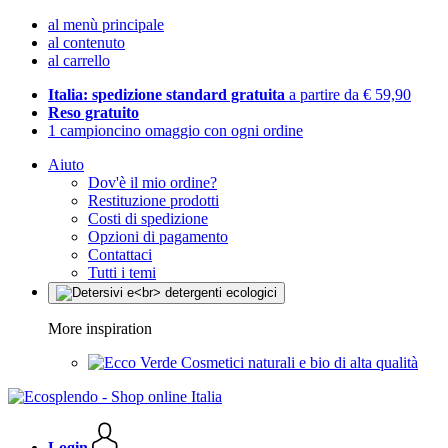
al menù principale
al contenuto
al carrello
Italia: spedizione standard gratuita
a partire da € 59,90
Reso gratuito
1 campioncino omaggio con ogni ordine
Aiuto
Dov'è il mio ordine?
Restituzione prodotti
Costi di spedizione
Opzioni di pagamento
Contattaci
Tutti i temi
More inspiration
Cosmetici naturali e bio di alta qualità
Login