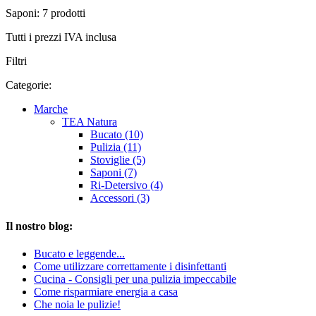
Saponi: 7 prodotti
Tutti i prezzi IVA inclusa
Filtri
Categorie:
Marche
TEA Natura
Bucato (10)
Pulizia (11)
Stoviglie (5)
Saponi (7)
Ri-Detersivo (4)
Accessori (3)
Il nostro blog:
Bucato e leggende...
Come utilizzare correttamente i disinfettanti
Cucina - Consigli per una pulizia impeccabile
Come risparmiare energia a casa
Che noia le pulizie!